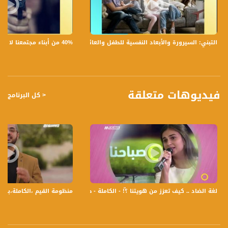
وايها الأسوأ وايها الافضل سعرا ومكانا؟
5 متى نحجز لمباراة قبل شهر اثنان او ممكن قبل أسبوع ؟
6 ما هي المباريات القادمة الحاسمة والمؤثرة في الملاعب الأوروبية؟ واية مباريات
ستحضر شخصيا؟
40% من أبناء مجتمعنا لا يشعرون بالأمان في بلداتهم!،الكاملة،صباحنا غير،28.6.2019،قناة مساواة
التبني: السيرورة والأبعاد النفسية للطفل والعائلة،الكاملة،صباحنا غير،30.6.2019،قناة مساواة
7 هل التقيت بلاعبين من خلال زياراتك من اهم اللاعبين البارزين
8 ما هي اهم المباريات التي يكون عليها اكثر طلب ؟وما هي الاسعار التذاكر فيها ؟
9 نهفات حصلت من خلال زياراتك الملاعب العالمية ؟
لمتابعي قناة مساواة الفضائية - تسجيل حلقة 5- 4-2017 على قناة اليوتيوب الرسمية
فيديوهات متعلقة
< كل البرنامج
برنامج صباحنا غير يأتيكم يومياً عدا السبت في تمام الساعة 9:30 صباحاً بتوقيت القدس مع
الاعلاميات عفاف شيني ولمى طاطور موسى وليلى قيش نتحدث من خلاله في
موضوعات كثيرة ومتنوعة وضيوف مختلفين كل يوم .
قناة مساواة الفضائية، صوت فلسطينيي الداخل - لاول مرة منذ ٧٠ عام
قناة مساواة الفضائية تبث عبر الحيّز الفضائي الفلسطيني PalSat وعلى مدار القمر
NileSat من خلال التردد التالي :
لغة الضاد .. كيف تعزز من هويتنا ؟ّ! - الكاملة - صباحنا غير، 21.12.17 - قناة مساواة الفضائية
منظومة القيم ،الكاملة،برنامج #حياتنا_قيم
Downlink frequency - الترد :
12645 MHZ