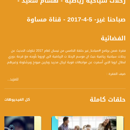
رحلات سياحية رياضية - هشام سعيد -
صباحنا غير- 5-4-2017 - قناة مساوة
الفضائية
فقرة ضمن برنامج #صباحنا_غير حلقة الخامس من نيسان لعام 2017 تناولت الحديث عن
رحلات سياحية رياضية حيث ان موسم الرحلا ت الرياضية الى اوروبا بأوجه مع قرعة دوري
ابطال اروبا التي أسفرت عن مواجهات قوية لريال مدريد وبارين ميونخ وبرشلونة وغيرهم.
ضيف الفقرة :
للمزيد...
** هشام سعيد ، محلل رياضي ومنظم رحلات رياضية
واجاب عن المحاور التالية :
حلقات كاملة
1 لماذا نشهد حاليا هذا الارتفاع الحاد والاسعار للمباريات هل لأنها مباريات رياضية حاسمة
كل الفيديوهات
ام اسباب اخرى؟
2 كيف ننتقي الرزم الرياضية السياحية؟ هل كرزمة فندق وطيران ومباراة ام الافضل ان
ننتقي البطاقات بشكل منفرد؟
3 كيف نعلم ان الموقع الشخص الشركة تبيع بطاقات غير مزيفة ؟
4 نعلم ان اختيار المكان قد يخفض او يزيد من سعر البطاقة اي المقاعد هي الافضل