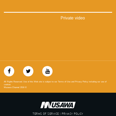
#_٤٨
48_#
‫#‏فلسطين_٤٨‬
Private video
‫#‏فلسطين_48‬
‪falasteen_48#‎‬
‫#‏عرب_٤٨
‪‎arab_48#‬
‫#‏تواصل‬
‫#‏اكسر_حصارك‬
‫#‏بلشنا_نرجع‬
‫#‏شعب_واحد‬
‪#‎mosawah‬
#musawa
#musawachannel
mosawah.com#
All Rights Reserved. Use of this Web site is subject to our Terms of Use and Privacy Policy including our use of
#musawachannel.com
cookies
Musawa Channel
2016
©
‪#‎Equality‬
‪#‎égalité‬
‫#‏مساواة‬
‫#‏حق‬
‫#‏عدالة‬
TERMS OF SERVICE | PRIVACY POLICY
‫#‏تساوٍ‬