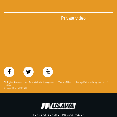
://plus.google.com/u/0/b/115185778161375637310/115185778161375637310/posts/p/pub?
_ga=1.123333704.2101815806.1418341384
#_٤٨
Private video
48_#
‫#‏فلسطين_٤٨‬
‫#‏فلسطين_48‬
‪falasteen_48#‎‬
‫#‏عرب_٤٨
‪‎arab_48#‬
‫#‏تواصل‬
‫#‏اكسر_حصارك‬
‫#‏بلشنا_نرجع‬
‫#‏شعب_واحد‬
‪#‎mosawah‬
#musawa
All Rights Reserved. Use of this Web site is subject to our Terms of Use and Privacy Policy including our use of
#musawachannel
cookies
Musawa Channel
2016
©
mosawah.com#
#musawachannel.com
‪#‎Equality‬
‪#‎égalité‬
‫#‏مساواة‬
TERMS OF SERVICE | PRIVACY POLICY
‫#‏حق‬