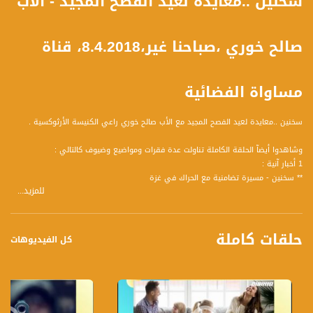
سخنين ..معايدة لعيد الفصح المجيد - الأب
صالح خوري ،صباحنا غير،8.4.2018، قناة
مساواة الفضائية
سخنين ..معايدة لعيد الفصح المجيد مع الأب صالح خوري راعي الكنيسة الأرثوكسية .
وشاهدوا أيضآ الحلقة الكاملة تناولت عدة فقرات ومواضيع وضيوف كالتالي :
1 أخبار آنية :
** سخنين - مسيرة تضامنية مع الحراك في غزة
للمزيد...
** يوم الجمعة عمت المسيرات والمظاهرات مختلف محافظات الضفة الغربية وقطاع غزة
وارتفع عدد الشهداء والمصابين
** تأجيل حفل طوني قطان ويعقوب شاهين بسبب الأحداث الأخيرة في غزة واحتراماً
حلقات كاملة
للشهداء
كل الفيديوهات
** الفصح - سبت النور واحتفال والقداديس
** بايرن ميونخ بطلا للدوري للمرة السادسة تواليا
** ادارة فيسبوك تعترف - فضيحة جديدة حذف رسائل مارك الشخصية
2 الفصح المجيد من الرينة
3 المسيح قام- استقبال عيد الفصح المجيد لدى الطوائف الشرقية