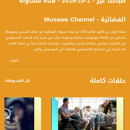
صباحنا غير - 1-10-2015 - قناة مساواة
الفضائية - Musawa Channel
حلقة الاول من اكتوبر للعام 2015 عبر قناة مساواة الفضائية مع عفاف الشيني وضيوفها
يتحدثون من خلالها بموضوعات مختلفة ومتنوعة تركز على قدرة ابناء الشعب الفلسطيني
في التشارك بتفاصيل حياتهم الكبيرة والصغيرة ، وتكشف الحلقة ايضاً عن قضايا العنف
ضد النساء في المجتمع الفلسطيني بالاضافة الى الموسيقى والفن .
للمزيد...
برنامج صباحنا غير يأتيكم يومياً عدا السبت في تمام الساعة 9:30 صباحاً بتوقيت القدس مع
الاعلامية عفاف الشيني نتحدث من خلاله في موضوعات كثيرة ومتنوعة وضيوف مختلفين
حلقات كاملة
كل يوم .
كل الفيديوهات
ضيوف الحلقة هم :
1- روزلاند دعيم – أدب أطفال
2- سعيد زيداني
3- رافع أمارة
4- الشيخ سليمان السطل
5- أحمد زعبي- طبيب ميداني
قناة مساواة الفضائية، صوت من لا صوت لهم - لاول مرة منذ ٧٠ عام صوت فلسطينيي