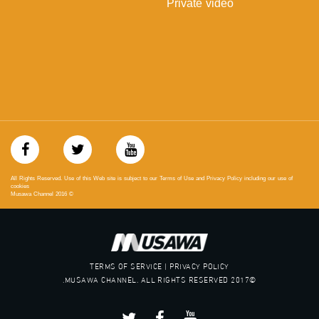
Private video
#musawachannel
mosawah.com#
#musawachannel.com
‪#‎Equality‬
‪#‎égalité‬
‫#‏مساواة‬
‫#‏حق‬
‫#‏عدالة‬
‫#‏تساوٍ‬
‫#‏تعادل‬
‫#‏تماثل‬
‫#‏تسوية‬
All Rights Reserved. Use of this Web site is subject to our Terms of Use and Privacy Policy including our use of
‫#‏معادلة‬
cookies
Musawa Channel
2016
©
TERMS OF SERVICE | PRIVACY POLICY
©2017 MUSAWA CHANNEL. ALL RIGHTS RESERVED.