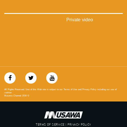
فيميو:
https://vimeo.com/musawachannel
غوغل+:
Private video
://plus.google.com/u/0/b/115185778161375637310/115185778161375637310/posts/p/pub?
_ga=1.123333704.2101815806.1418341384
#_٤٨
48_#
‫#‏فلسطين_٤٨‬
‫#‏فلسطين_48‬
‪falasteen_48#‎‬
‫#‏عرب_٤٨
‪‎arab_48#‬
‫#‏تواصل‬
‫#‏اكسر_حصارك‬
All Rights Reserved. Use of this Web site is subject to our Terms of Use and Privacy Policy including our use of
‫#‏بلشنا_نرجع‬
cookies
Musawa Channel
2016
©
‫#‏شعب_واحد‬
‪#‎mosawah‬
#musawa
#musawachannel
mosawah.com#
TERMS OF SERVICE | PRIVACY POLICY
#musawachannel.com