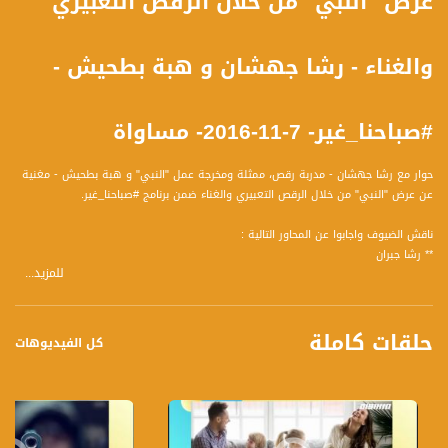
عرض "النبي" من خلال الرقص التعبيري
والغناء - رشا جهشان و هبة بطحيش -
#صباحنا_غير- 7-11-2016- مساواة
حوار مع رشا جهشان - مدربة رقص، ممثلة ومخرجة عمل "النبي" و هبة بطحيش - مغنية
عن عرض "النبي" من خلال الرقص التعبيري والغناء ضمن برنامج #صباحنا_غير.
ناقش الضيوف واجابوا عن المحاور التالية :
** رشا جبران
للمزيد...
- نعلم ان كتابات جبران خليل جبران ليست سهلة، فلما اختاروا هذا العمل بالتحديد؟
- كيف استطاعوا تجسيد ما ورد في "النبي" وإيصال الرسالة للناس؟
- كيف توظف الرقص في عالم العروضات والاخراج؟
حلقات كاملة
- كيف كان تفاعل الجمهور مع العروضات؟
كل الفيديوهات
- عن دخولها عالم الاخراج، متى بدأت هذا المجال؟ ما هي التحديات التي واجهتها؟
- اين ستكون العروضات القادمة؟
- هل من اعمال اخرى في الافق؟
** هبة بطحيش
- عن دخولها عالم الفن و متى بدأت الغناء وكيف اكتشفت هذه القدرة؟