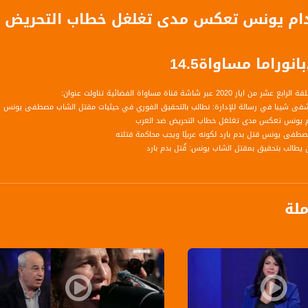
دام يونس تعكس مدى تغلغل خطاب التحريض ض
وراما مساواة14.5
 2020 عبر شاشة قناة مساواة الفضائية تناولت عنوان:
 شيبا في رسالة للإدارة: نطالب بالتحقيق الفوري في حيثيات مقتل الشاب مصطفى يونس
ام يونس تعكس مدى تغلغل خطاب التحريض ضد العرب
صطفى يونس قتل بدم بارد لكونه عربيًا ويجب محاكمة قتلته
 يطالب بتحقيق بمقتل الشاب يونس: قُتل بدم بارد
ملة
نيست عن القائمة المشتركة
ي - مدير مؤسسة ميزان لحقوق الانسان