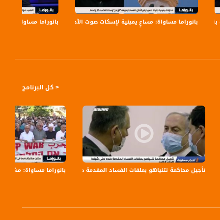
بانوراما مساواة: مساعٍ يمينية لإسكات صوت الآذان
بانوراما مساواة: بن غف
الفلسطيني لرصد مختلف القضايا التي يعيشها المجتمع العربي هنا وإبراز تفاصيلها
< كل البرنامج
معالمها التاريخية - 8-2-2017- #صباحنا_غير
تأجيل محاكمة نتنياهو بملفات الفساد المقدمة ضده حتى شباط العام القادم،الكاملة،اخبا
بانوراما مساواة: مشاركة