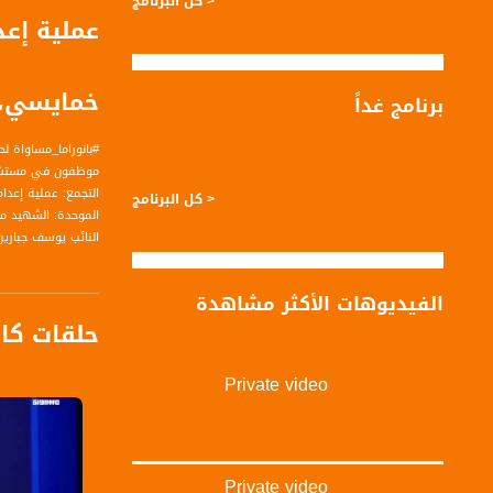
< كل البرنامج
عملية إع
خمايسي،بان
برنامج غداً
#بانوراما_مساواة لحلقة الرابع عشر من ايار
موظفون في مستشفى
التجمع: عملية إعد
< كل البرنامج
الموحدة: الشهيد م
النائب يوسف جبارين
الفيديوهات الأكثر مشاهدة
حلقات كا
الضيف :
هبة يزبك - عضوة ك
المحامي عمر خمايس
Private video
المحاور :
Private video