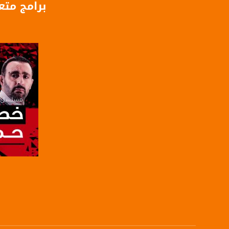
برامج متع
DL: 11958 H
SR: 27500
FEC: 5/6
للتواصل:
بريد الكتروني:
usawachannel.com
للتفاعل:
الموقع الالكتروني:
sawachannel.com
فيسبوك:
com/musawachannel
صفحة ا
تويتر:
.com/musawachannel
يوتيوب: