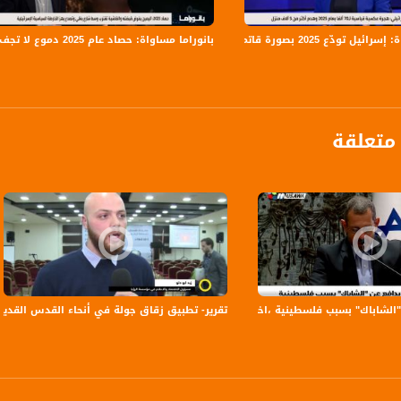
يل تودّع 2025 بصورة قاتمة
بانوراما مساواة: حصاد عام 2025 دموع لا تجف بنار الجريمة و اليمين يفرض قبضته والفاشية تقترب
برنامج حواري يومي يناقش آخر المستجدات السياسية والإقتصادية، الثقافية والفكرية في الداخل 
داد وتقديم: مصطفى عاطف قبلاوي، مريم فرح ومرام مصلح
ة، صوت فلسطينيي الداخل - لاول مرة منذ ٧٠ عام
الفضائي الفلسطيني PalSat وعلى مدار القمر NileSat من خلال التردد التالي :
متعلقة
 :
باك" بسبب فلسطينية ،اخبار مساواة،8.1.2019، مساواة
تقرير- تطبيق زقاق جولة في أنحاء القدس القديمة للتعرف على 