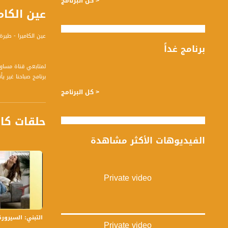
< كل البرنامج
عين الكاميرا - طيرة 
عين الكاميرا - طيرة
برنامج غداً
لمتابعي قناة مساواة الفضائية - 
مختلفين كل يوم .
< كل البرنامج
قناة مساواة الفضائي
حلقات كا
قناة مساواة الفضائية تبث عبر الحيّز 
الفيديوهات الأكثر مشاهدة
Downlink frequency - الترد
12645 MHZ
Private video
Polarity - الاستقطاب:
Horizontal
Symb.Rate - معدل الترميز:
التبني: السيرورة والأ
27.500 MS/s
Private video