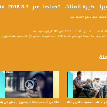
المثلث - #صباحنا_غير- 7-3-2016- قناة مساواة الفضائية - Musawa Channel
 المثلث ضمن برنامج #صباحنا_غير.
تسجيل حلقة 7-3-2016 على قناة اليوتيوب الرسمية
برنامج صباحنا غير يأتيكم يومياً عدا السبت في تمام الساعة 9:30 صباحاً
ة، صوت فلسطينيي الداخل - لاول مرة منذ ٧٠ عام
ملة
الفضائي الفلسطيني PalSat وعلى مدار القمر NileSat من خلال التردد التالي :
 :
40% من أبناء مجتمعنا لا يشعرون بالأمان في بلداتهم!،الكاملة،صباحنا غير،28.6.2019،قناة مساواة
بعاد النفسية للطفل والعائلة،الكاملة،صباحنا غير،30.6.2019،قناة مساواة