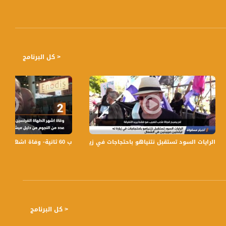
< كل البرنامج
وماذا في حال الرفض؟،اكرم حسون،صباحنا غير،27-7-2018
ب 60 ثانية- وفاة اشهر الطهاة الفرنسين جويل روبوشون -اخبار مساواة،7-8-2018-مساواة
الرايات السود تستقبل نتنياهو باحتجاجات في زيارة له لبلدتين عربيتين في الشمال،ال
< كل البرنامج