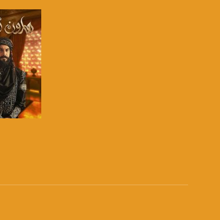
بينترست:
com/musawachannel
فيميو:
com/musawachannel
غوغل+:
815806.1418341384
#_٤٨
48_#
‫#‏فلسطين_٤٨‬
‫#‏فلسطين_48‬
صفحة ال
‪falasteen_48#‎‬
‫#‏عرب_٤٨
‪‎arab_48#‬
‫#‏تواصل‬
‫#‏اكسر_حصارك‬
‫#‏بلشنا_نرجع‬
‫#‏شعب_واحد‬
‪#‎mosawah‬