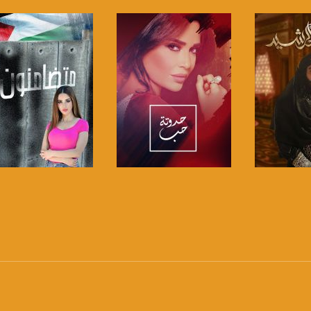
https://www.pinterest.
https://vimeo.
u/0/b/115185778161375637310/115185778161375637310/posts/p/pub?_ga=1.123333704.2101
برنامج
صفحة البرنامج
صفحة البرنامج