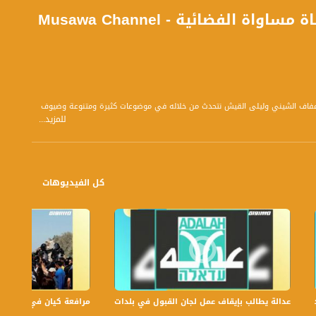
 بتوقيت القدس مع الاعلاميين دريد لداوي و عفاف الشيني وليلى القيش نتحدث من خلاله في موضوعات كثيرة ومتنوعة وضيوف
للمزيد...
كل الفيديوهات
عدالة يطالب بإيقاف عمل لجان القبول في بلدات الجليل والنقب،الكاملة،صباحنا غير،.6
مرافعة كيان في الولايات ا