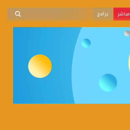
باشر
برامج