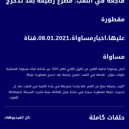
فاجعة في النقب: مصرع رضيعة بعد تدحرج
مقطورة
عليها،اخبارمساواة،08.01.2021،قناة
مساواة
اَخبار_مساواة لحلقة الثامن من كانون الثاني لعام 2021 عبر شاشة قناة مساواة الفضائية
تناولت عنوان : فاجعة في النقب: مصرع رضيعة بعد تدحرج مقطورة عليها
"لقيت رضيعة تبلغ من العمر عاما واحدا مصرعها في بلدة اللقية في النقب، بعد ان
تدحرجت عليها مقطورة سيارة في ساحة منزل العائلة، فيما باشرت الشرطة تحقيقاتها
للمزيد...
في ملابسات وقوع الحادثة
وعلى مدار اعوام تسجل النقب ارتفاعا في عدد اصابات ووفيات الاطفال الامر الذي دفع
حلقات كاملة
العديد من رووساء المجالس المحلية الطلب من السلطات الاسراأيلية لأن تلتفت إلى هذه
كل الفيديوهات
المعطيات الخطيرة وأن تأخذها بعين الاعتبار، مشيرين الى أن تمادي السلطات الاسرائيلية
في محاولاتها لفرض ظروف غير ملائمة للسكان في هذه القرى، تدفع إلى اصابتهم