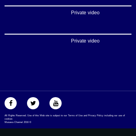
#اكسر_حصارك
#بلشنا_نرجع
Private video
#شعب_واحد
#mosawah
#musawa
#musawachannel
mosawah.com#
Private video
#musawachannel.com
#Equality
#égalité
#مساواة
#حق
#عدالة
#تساوٍ
#تعادل
#تماثل
#تسوية
#معادلةْX
All Rights Reserved. Use of this Web site is subject to our Terms of Use and Privacy Policy including our use of
cookies
Musawa Channel
2016
©