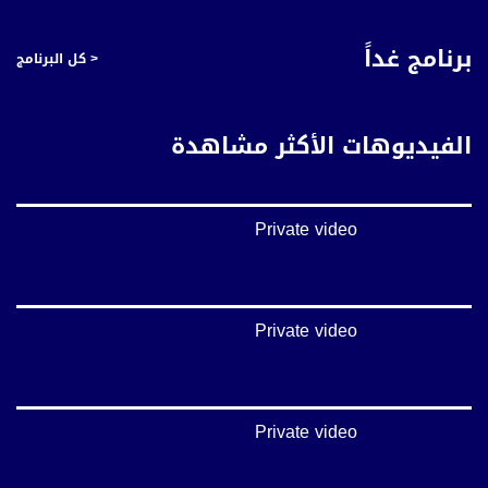
يوتيوب:
برنامج غداً
< كل البرنامج
https://www.youtube.com/channel/UCwJbDUmIxc-JX8PX53ek2Zg/feed
بينترست:
https://www.pinterest.com/musawachannel
الفيديوهات الأكثر مشاهدة
فيميو:
https://vimeo.com/musawachannel
Private video
غوغل+:
://plus.google.com/u/0/b/115185778161375637310/115185778161375637310/posts/p/pub?
_ga=1.123333704.2101815806.1418341384
#_٤٨
Private video
48_#
#فلسطين_٤٨
#فلسطين_48
falasteen_48#
Private video
#عرب_٤٨
arab_48#
#تواصل