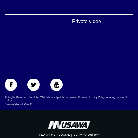
‫#‏حق‬
‫#‏عدالة‬
‫#‏تساوٍ‬
‫#‏تعادل‬
Private video
‫#‏تماثل‬
‫#‏تسوية‬
‫#‏معادلة‬
All Rights Reserved. Use of this Web site is subject to our Terms of Use and Privacy Policy including our use of
cookies
Musawa Channel
2016
©
TERMS OF SERVICE | PRIVACY POLICY