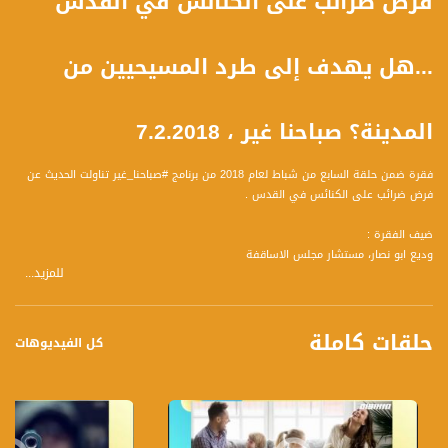
فرض ضرائب على الكنائس في القدس
...هل يهدف إلى طرد المسيحيين من
المدينة؟ صباحنا غير ، 7.2.2018
فقرة ضمن حلقة السابع من شباط لعام 2018 من برنامج #صباحنا_غير تناولت الحديث عن
فرض ضرائب على الكنائس في القدس .
ضيف الفقرة :
وديع ابو نصار، مستشار مجلس الاساقفة
للمزيد...
محمد دحلة ،محامي
وتحدث عن المحاور التالية :
حلقات كاملة
1 ما هي المعلومات المتوفرة لديكم بشان فرض هذه الضرائب عن اية ضرائب نتحدث واية
كل الفيديوهات
املاك.
2 هل وصل للكنائس طلب بالدفع ام ان الموضوع قيد الفحص .
3 في حال تم الشروع بتنفيذ ما هي الخطوات التي سيتخذونها هل هنالك نية للتوجه
للفاتيكان مثلا.
4 الموضوع سياسي له علاقة باعلان القدس عاصمة لاسرائيل وله علاقة بسلسلة كبيرة