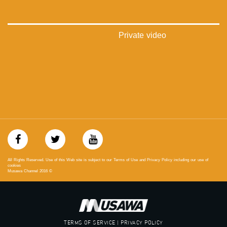
://plus.google.com/u/0/b/115185778161375637310/115185778161375637310/posts/p/pub?
_ga=1.123333704.2101815806.1418341384
#_٤٨
Private video
48_#
‫#‏فلسطين_٤٨‬
‫#‏فلسطين_48‬
‪falasteen_48#‎‬
‫#‏عرب_٤٨
‪‎arab_48#‬
‫#‏تواصل‬
‫#‏اكسر_حصارك‬
‫#‏بلشنا_نرجع‬
‫#‏شعب_واحد‬
‪#‎mosawah‬
#musawa
All Rights Reserved. Use of this Web site is subject to our Terms of Use and Privacy Policy including our use of
#musawachannel
cookies
Musawa Channel
2016
©
mosawah.com#
#musawachannel.com
‪#‎Equality‬
‪#‎égalité‬
‫#‏مساواة‬
TERMS OF SERVICE | PRIVACY POLICY
‫#‏حق‬