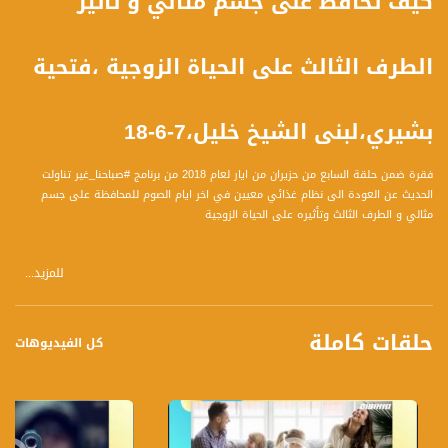
كيف تحافظ على جسم مثالي و تأثير
الطرف الثالث على الحياة الزوجية ،فتحية
بشيري،لبنى الشيخ خليل،7-6-18
فقرة ضمن حلقة السابع من حزيران من ايار لعام 2018 من برنامج #صباحنا_غير تناولت
الحديث عن العودة الى نظام غذائي معيين في اخر ايام الصوم للمحافظة على جسم
مثالي و الطرف الثالث وتأثيره على الحياة الزوجية
للمزيد...
ضيوف الفقرة :
1 فتحية بشيري
حلقات كاملة
2 لبنى الشيخ خليل-موجهة ومستشارة أزواج وعائلة
كل الفيديوهات
المحاور:
فتحية :
1 هل علينا اتباع نظام مغاير في الايام الاخيرة من الشهر
2 هل تختلف ايضا وجبة السحور لنعتاد على عدم الامل في هذه الساعات