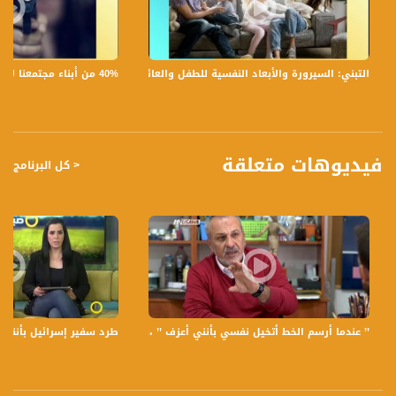
3 من اكتسب وزن بالشهر الفضيل ماذا تنصحيه ليعود لوزنه
4 نصائح خاصة بما اننا في فترة الصيف والفواكه الموسمية
لبنى :
40% من أبناء مجتمعنا لا يشعرون بالأمان في بلداتهم!،الكاملة،صباحنا غير،28.6.2019،قناة مساواة
التبني: السيرورة والأبعاد النفسية للطفل والعائلة،الكاملة،صباحنا غير،30.6.2019،قناة مساواة
1 من المقصود بالطرف الثالث
2 كيف ممكن ان يؤثر ايجاباً او سلباً
3 كيف على الازواج ان يتعاملوا مع الطرف الثالث
4 ما هي التدخلات التي من شأنها ان تدمر حياة زوج
5 نصائح للازواج
فيديوهات متعلقة
< كل البرنامج
تسجيل حلقة 7- 6 -2018 على قناة اليوتيوب الرسمية
برنامج #صباحنا_غير يأتيكم يومياً عدا السبت في تمام الساعة 10:00 صباحاً بتوقيت القدس
قناة مساواة الفضائية، صوت فلسطينيي الداخل - لاول مرة منذ ٧٠ عام
قناة مساواة الفضائية تبث عبر الحيّز الفضائي الفلسطيني PalSat وعلى مدار القمر
NileSat من خلال التردد التالي :
’’ عندما أرسم الخط أتخيل نفسي بأنني أعزف ’’ ،سعيد النهري،ج3،ع طريقك ، قناة مساواة الفضائية
طرد سفير إسرائيل بأنقرة وقنصل ت
Downlink frequency - الترد :
12645 MHZ