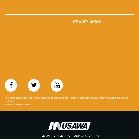
#_٤٨
48_#
‫#‏فلسطين_٤٨‬
Private video
‫#‏فلسطين_48‬
‪falasteen_48#‎‬
‫#‏عرب_٤٨
‪‎arab_48#‬
‫#‏تواصل‬
‫#‏اكسر_حصارك‬
‫#‏بلشنا_نرجع‬
‫#‏شعب_واحد‬
‪#‎mosawah‬
#musawa
#musawachannel
mosawah.com#
All Rights Reserved. Use of this Web site is subject to our Terms of Use and Privacy Policy including our use of
#musawachannel.com
cookies
Musawa Channel
2016
©
‪#‎Equality‬
‪#‎égalité‬
‫#‏مساواة‬
‫#‏حق‬
‫#‏عدالة‬
TERMS OF SERVICE | PRIVACY POLICY
‫#‏تساوٍ‬