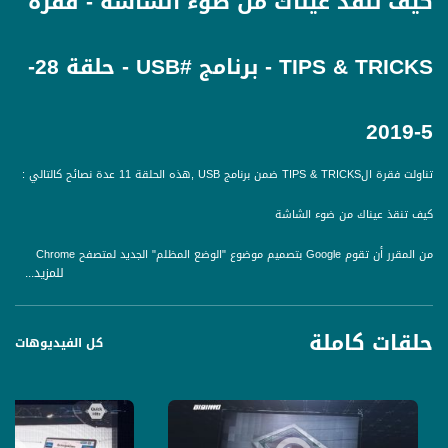
كيف تنقذ عيناك من ضوء الشاشة - فقرة
TIPS & TRICKS - برنامج #USB - حلقة 28-
5-2019
تناولت فقرة الTIPS & TRICKS ضمن برنامج USB ,هذه الحلقة 11 عدة نصائح كالتالي :
كيف تنقذ عيناك من ضوء الشاشة
من المقرر أن تقوم Google بتصميم موضوع "الوضع المظلم" الجديد لمتصفح Chrome
للمزيد...
الخاص فيها ، اللي بسمح فتحه باللون الأسود والرمادي على عكس البيض اللي موجود
حاليا
حلقات كاملة
ممكن انت مش بحاجتها ، بس مستخدمين الكمبيوتر الشخصي او الهاتف الليلي بالتأكيد
كل الفيديوهات
محتاجينها – ومحتاجينها كتير
لهيك ، ف الوضع المعتم لكروم بخضع حاليًا للاختبار التجريبي. ، هذا يعني أنه مش متوفر
إلا على Chrome Canary ، وهو إصدار Chrome بحيث يمكن للمستخدمين اختبار جميع
الميزات الجاي اللي بتم تصميمها. ورح تحتاج كمان إلى استخدام علامة الأمر "- وضع-dark-