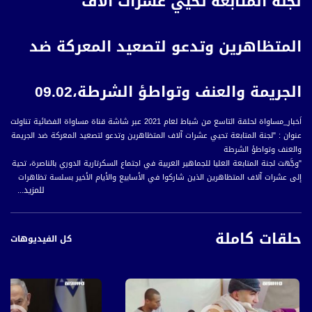
لجنة المتابعة تحيي عشرات آلاف
المتظاهرين وتدعو لتصعيد المعركة ضد
الجريمة والعنف وتواطؤ الشرطة،09.02
اَخبار_مساواة لحلقة التاسع من شباط لعام 2021 عبر شاشة قناة مساواة الفضائية تناولت
عنوان : "لجنة المتابعة تحيي عشرات آلاف المتظاهرين وتدعو لتصعيد المعركة ضد الجريمة
والعنف وتواطؤ الشرطة
"وجَّهت لجنة المتابعة العليا للجماهير العربية في اجتماع السكرتارية الدوري بالناصرة، تحية
إلى عشرات آلاف المتظاهرين الذين شاركوا في الأسابيع والأيام الأخير بسلسة تظاهرات
للمزيد...
ضد استفحال العنف والجريمة بالمجتمع العربي.
ودعت المتابعة العليا إلى تصعيد النضال وَوقف فوري لحالة التردي الخطير في شبكات
حلقات كاملة
التواصل الاجتماعي، على خلفية الانتخابات البرلمانية الإسرائيلية.
كل الفيديوهات
وعرض رئيس لجنة المتابعة العليا، محمد بركة، أهم القضايا الناشئة، مؤكدا على أهمية
مظاهرة طمرة، وزخم المشاركة فيها، وغيرها من المظاهرات في أم الفحم وباقة الغربية
ومختلف البلدات العربية.