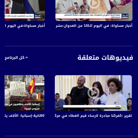
وقال بركة إن لجنة المتابعة، من خلال طاقم سكرتارية مركّبات المتابعة، تعمل على جدولة
النشاطات وفق الظروف القائمة، بما يضمن نجاحها، مشددا على ضرورة أن تكون
التظاهرات اللاحقة في يوم وساعة محددة للجميع.
أخبار مساواة: في اليوم الـ155 من العدوان:عشرات الشهداء والجرحى في قصف الاحتلال المتواصل على قطاع غزة
أخبار مساواة:في اليوم الـ152 من العدوان: عشرات الشهداء والجرحى في قصف الاحتلال المتواصل على قطاع غزة
ودعا محمد بركة باسم لجنة المتابعة، رئيس اللجنة القطرية لرؤساء السلطات المحلية
العربية، رئيس مجلس عارة وعرعرة، مضر يونس، ورئيس بلدية أم الفحم، د. سمير محاميد،
للعدول عن استقالتيهما، وشدد على أن مكافحة الجريمة لا تحتاج لخطة، بل لقرار حكومة
يلزم الشرطة بأن تقوم بواجبها، وفق الصلاحيات التي بيدها أصلا.
"
فيديوهات متعلقة
< كل البرنامج
أخبار مساواة هي نشرة إخبارية يومية على مدار الساعة لأبرز القضايا الاجتماعية،
الاقتصادية، الثقافية والسياسية للمواطن العربي الفلسطيني في الداخل.
#اخبار_مساواة يومياً الساعة 6:00 مساءً بتوقيت القدس
قناة مساواة الفضائية، صوت فلسطينيي الداخل - لاول مرة منذ ٧٠ عام
قناة مساواة الفضائية تبث عبر الحيّز الفضائي الفلسطيني PalSat وعلى مدار القمر
NileSat من خلال التردد التالي :
Downlink frequency - الترد :
12645 MHZ
تقرير :كفركنا مبادرة لارساء قيم العطاء في مركز المسن، صباحنا غير،11-7-2018 - مساواة
Polarity - الاستقطاب:
Horizontal
Symb.Rate - معدل الترميز: