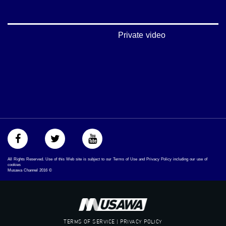
#فلسطين_48
falasteen_48#
#عرب_٤٨
arab_48#
Private video
#تواصل
#اكسر_حصارك
#بلشنا_نرجع
#شعب_واحد
#mosawah
#musawa
#musawachannel
mosawah.com#
#musawachannel.com
#Equality
#égalité
#مساواة
All Rights Reserved. Use of this Web site is subject to our Terms of Use and Privacy Policy including our use of
#حق
cookies
Musawa Channel
2016
©
#عدالة
#تساوٍ
#تعادل
#تماثل
#تسوية
TERMS OF SERVICE | PRIVACY POLICY
#معادلةْX