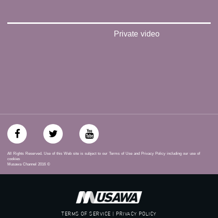
#_٤٨
48_#
‫#‏فلسطين_٤٨‬
‫#‏فلسطين_48‬
Private video
‪falasteen_48#‎‬
‫#‏عرب_٤٨
‪‎arab_48#‬
‫#‏تواصل‬
‫#‏اكسر_حصارك‬
‫#‏بلشنا_نرجع‬
‫#‏شعب_واحد‬
‪#‎mosawah‬
#musawa
#musawachannel
mosawah.com#
#musawachannel.com
All Rights Reserved. Use of this Web site is subject to our Terms of Use and Privacy Policy including our use of
‪#‎Equality‬
cookies
Musawa Channel
2016
©
‪#‎égalité‬
‫#‏مساواة‬
‫#‏حق‬
‫#‏عدالة‬
‫#‏تساوٍ‬
TERMS OF SERVICE | PRIVACY POLICY
‫#‏تعادل‬