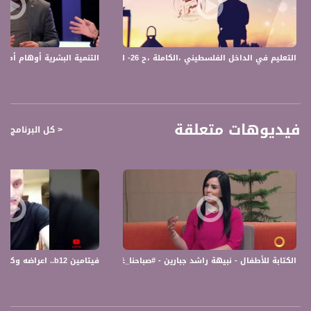
2 هل من علاج لمشكلة الغضب؟
3 متى يجب أن تغضب؟
4 ما الوسائل المعينة للحد من العنف في بلادنا
5 ما دور رجال الدين في ذلك؟
التعليم في الداخل الفلسطيني ،الكاملة ،ح 26- لغة السماء ،قناة مساواة الفضائية
التنمية البشرية أوهام أم حقائق واقعية ؟ ،الكا
الحوار أصل اسلامي ثابت، كما أنه أصل انساني لا غنى عنه، لتحقيق السلام و التعايش و
قبول الآخر، إيمانا بسنة الإخلاف بين البشر التي أرادها الله عز وجل، كما لا غنى عن الهواء
والماء للحياة، ومن هنا أتى برنامج " لغة السماء"
فيديوهات متعلقة
< كل البرنامج
فهو برنامج حواري ديني يطرح المواضيع الحياتية على طاولة النقاش، يناقشها مختلف
أشخاض مختلفون بالطبائع والأفكار والتصورات والأديان وربط البعد الديني بالبعد الحياتي،
فيتحدث الأستاذ محمد ربعي (مقدم البرنامج) لتعزيز السلم الأهلي داخل مجتمعنا.
قناة مساواة الفضائية، صوت فلسطينيي الداخل - لاول مرة منذ ٧٠ عام
قناة مساواة الفضائية تبث عبر الحيّز الفضائي الفلسطيني PalSat وعلى مدار القمر
NileSat من خلال التردد التالي :
الكتابة للأطفال - نبيهة راشد جبارين - #صباحنا_غير-27-6-2016- قناة مساواة الفضائية
فيتامين b12.. اعراضه وكيف يشخص نقصه..، دكتور اسامة،يوتيوبرز،7.5.2019،مساواة
Downlink frequency - الترد :
12645 MHZ
Polarity - الاستقطاب: