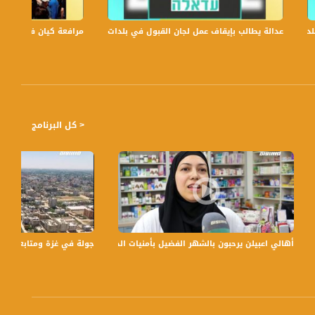
احاً بتوقيت القدس مع الاعلاميات عفاف شيني ولمى طاطور موسى وليلى قيش نتحدث من خلاله في موضوعات كثيرة ومتنوعة
عدالة يطالب بإيقاف عمل لجان القبول في بلدات الجليل والنقب،الكاملة،صباحنا غير،6
مرافعة كيان في الولايات
< كل البرنامج
مساواة
أهالي اعبيلن يرحبون بالشهر الفضيل بأمنيات الخير والمعايدات ،جولة رمضانية،10.5،2019،قناة مساواة
جولة في غزة ومتابعة الحياة