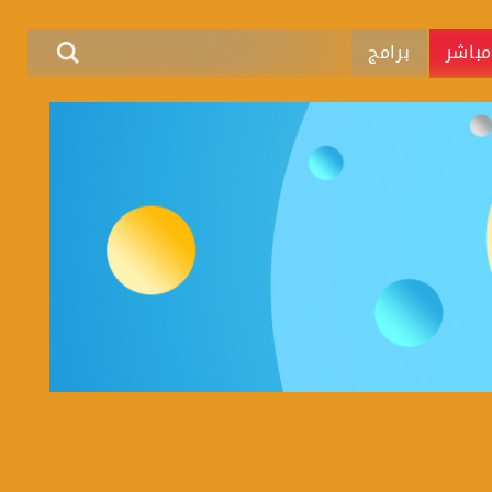
باشر
برامج