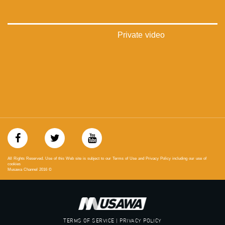
‫#‏عرب_٤٨
‪‎arab_48#‬
‫#‏تواصل‬
‫#‏اكسر_حصارك‬
Private video
‫#‏بلشنا_نرجع‬
‫#‏شعب_واحد‬
‪#‎mosawah‬
#musawa
#musawachannel
mosawah.com#
#musawachannel.com
‪#‎Equality‬
‪#‎égalité‬
‫#‏مساواة‬
‫#‏حق‬
‫#‏عدالة‬
All Rights Reserved. Use of this Web site is subject to our Terms of Use and Privacy Policy including our use of
‫#‏تساوٍ‬
cookies
Musawa Channel
2016
©
‫#‏تعادل‬
‫#‏تماثل‬
‫#‏تسوية‬
‫#‏معادلة‬
TERMS OF SERVICE | PRIVACY POLICY