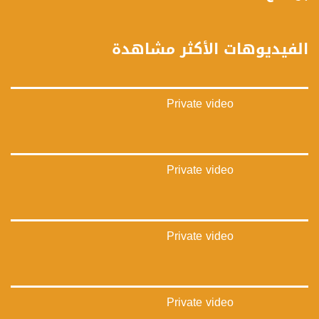
تويتر:
https://twitter.com/musawachannel
الفيديوهات الأكثر مشاهدة
يوتيوب:
https://www.youtube.com/channel/UCwJbDUmIxc-JX8PX53ek2Zg/feed
Private video
بينترست:
https://www.pinterest.com/musawachannel
فيميو:
https://vimeo.com/musawachannel
Private video
غوغل+:
://plus.google.com/u/0/b/115185778161375637310/115185778161375637310/posts/p/pub?
_ga=1.123333704.2101815806.1418341384
Private video
#_٤٨
48_#
‫#‏فلسطين_٤٨‬
‫#‏فلسطين_48‬
Private video
‪falasteen_48#‎‬