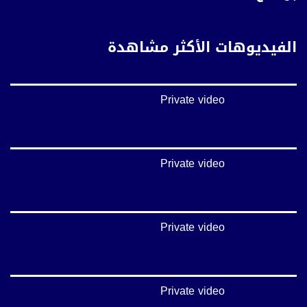
بينترست:
https://www.pinterest.com/musawachannel
الفيديوهات الأكثر مشاهدة
فيميو:
https://vimeo.com/musawachannel
Private video
غوغل+:
://plus.google.com/u/0/b/115185778161375637310/115185778161375637310/posts/p/pub?
_ga=1.123333704.2101815806.1418341384
#_٤٨
Private video
48_#
‫#‏فلسطين_٤٨‬
‫#‏فلسطين_48‬
‪falasteen_48#‎‬
Private video
‫#‏عرب_٤٨
‪‎arab_48#‬
‫#‏تواصل‬
‫#‏اكسر_حصارك‬
‫#‏بلشنا_نرجع‬
Private video
‫#‏شعب_واحد‬