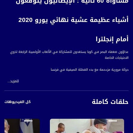
مساواة 60 ثانية : الإيطاليون يتوقعون
أشياء عظيمة عشية نهائي يورو 2020
أمام إنجلترا
عداؤون ضعفاء البصر في كوبا يستعدون للمشاركة في الألعاب الأولمبية الرابعة لذوي
الاحتياجات الخاصة
حركة مرورية مزدحمة مع بدء العطلة الصيفية في فرنسا
للمزيد...
متطوعون إندونيسيون يصنعون توابيت مع ارتفاع معدل وفيات كوفيد -19
الإيطاليون يتوقعون أشياء عظيمة عشية نهائي يورو 2020 أمام إنجلترا
حلقات كاملة
كل الفيديوهات
يكافح الفقراء بالبحث عن طرق للحفاظ على البرودة تحت أشعة الشمس الحارقة في
مدينة سري جانجاناجار الصحراوية في الهند