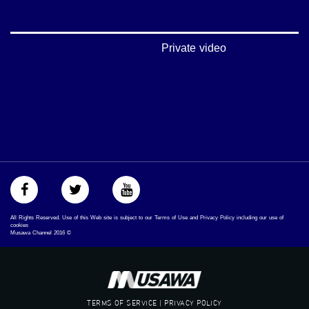
‪#‎mosawah‬
#musawa
#musawachannel
mosawah.com#
Private video
#musawachannel.com
‪#‎Equality‬
‪#‎égalité‬
‫#‏مساواة‬
‫#‏حق‬
‫#‏عدالة‬
‫#‏تساوٍ‬
‫#‏تعادل‬
‫#‏تماثل‬
‫#‏تسوية‬
‫#‏معادلة‬
All Rights Reserved. Use of this Web site is subject to our Terms of Use and Privacy Policy including our use of
cookies
Musawa Channel
2016
©
TERMS OF SERVICE | PRIVACY POLICY