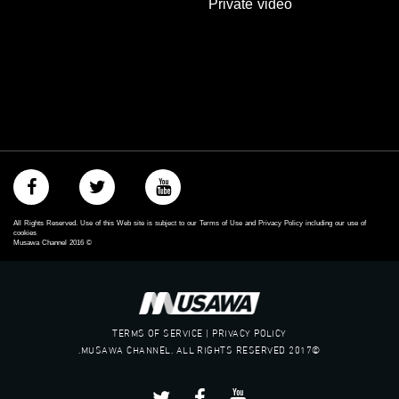
Private video
‫#‏حق‬
‫#‏عدالة‬
‫#‏تساوٍ‬
‫#‏تعادل‬
‫#‏تماثل‬
‫#‏تسوية‬
‫#‏معادلة‬
All Rights Reserved. Use of this Web site is subject to our Terms of Use and Privacy Policy including our use of
cookies
Musawa Channel
2016
©
TERMS OF SERVICE | PRIVACY POLICY
©2017 MUSAWA CHANNEL. ALL RIGHTS RESERVED.