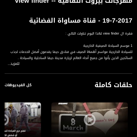
مهرجانت بيروت الثقافية -view finder -
19-7-2017 - قناة مساواة الفضائية
فقرة ال view finder لهذا اليوم تناولت التالي :
1 موسم السياحة الصيفية الخارجية
للسياحة الخارجية مواسم أهمها الصيف في فنادق حيفا يقدمون أفضل الخدمات لجذب
السائحين الذين يأتوا من جميع أنحاء العالم لزيارة مدينة حيفا الساحلية والسياحة .
للمزيد...
2 مهرجانت بيروت الثقافية
مهرجانات بيروت الثقافية تيتخدم أكبر شاشة عرض مجسم ثلاثي الأبعاد في العالم .
حلقات كاملة
كل الفيديوهات
3 لبدة مدينة أثرية رومانيا في ليبيا
مجموعة من المتطوعين المحليين تتولى حتى الآن . ومنذ ثورة ليبيا مهمة الحراسة في
مدينة لبدة التاريخية الكبرى ويقومون بجهد ملموس لحماية الآبار من النهب .
قناة مساواة الفضائية، صوت فلسطينيي الداخل - لاول مرة منذ ٧٠ عام
قناة مساواة الفضائية تبث عبر الحيّز الفضائي الفلسطيني PalSat وعلى مدار القمر
NileSat من خلال التردد التالي :