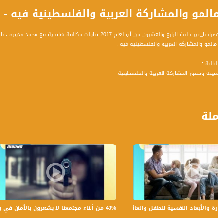
مو والمشاركة العربية والفلسطينية فيه - محمد قد
فقرة ضمن برنامج #صباحنا_غير حلقة الرابع والعشرون من آب لعام 17
المو والمشاركة العربية والفلسطينية فيه .
تالية :
ملة
برنامج #صباحنا_غير يأتيكم يومياً عدا السبت في تمام الساعة 9:00 صبا
ة، صوت فلسطينيي الداخل - لاول مرة منذ ٧٠ عام
الفضائي الفلسطيني PalSat وعلى مدار القمر NileSat من خلال التردد التالي :
40% من أبناء مجتمعنا لا يشعرون بالأمان في بلداتهم!،الكاملة،صباحنا غير،28.6.2019،قناة مساواة
لأبعاد النفسية للطفل والعائلة،الكاملة،صباحنا غير،30.6.2019،قناة مساواة