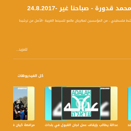
ورة - صباحنا غير -24.8.2017
20 تناولت مكالمة هاتفية مع محمد قدورة ، ناشط فلسطيني ، من المؤسسين لمهرجان مالمو للسينما العربية -الأصل من ترشيحا
للمزيد...
كل الفيديوهات
حاً بتوقيت القدس مع الاعلاميين عفاف شيني ودريد لداوي وليلى قيش نتحدث من خلاله في موضوعات كثيرة ومتنوعة وضيوف
عدالة يطالب بإيقاف عمل لجان القبول في بلدات الجليل والنقب،الكاملة،صباحنا غير،6
مرافعة كيان في الولايات