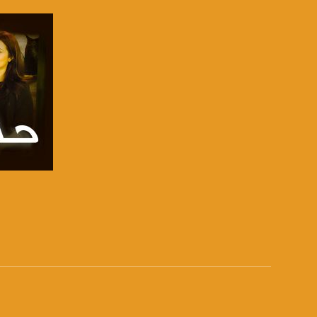
للتفاعل:
الموقع الالكتروني:
sawachannel.com
فيسبوك:
com/musawachannel
تويتر:
.com/musawachannel
يوتيوب:
X8PX53ek2Zg/feed
صفحة ا
بينترست:
com/musawachannel
فيميو:
com/musawachannel
غوغل+: