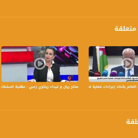
 :
متعلقة
عالم باتخاذ إجراءات فعلية لمنع تطبيق مخطط الضم الإسرائيلي،اخبار مساواة،28.5.2020
صالح ريان و غيداء ريناوي زعبي - مهنية السلطات المحلية - 4-3-2016 - #التاسعة مع ر
لقة
anafalasteeni@m