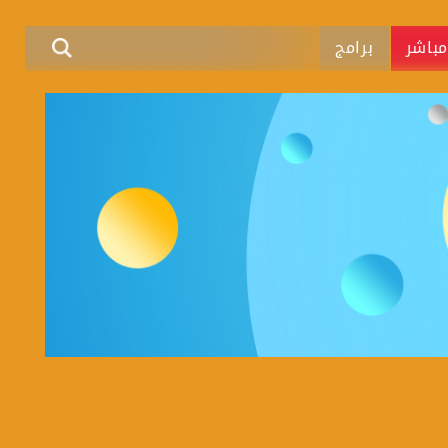
باشر
برامج