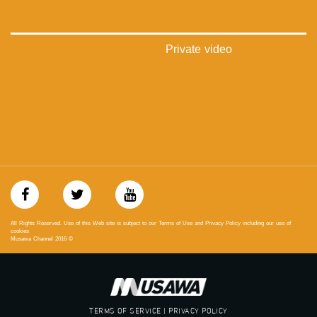
_ga=1.123333704.2101815806.1418341384
#_٤٨
48_#
Private video
‫#‏فلسطين_٤٨‬
‫#‏فلسطين_48‬
‪falasteen_48#‎‬
‫#‏عرب_٤٨
‪‎arab_48#‬
‫#‏تواصل‬
‫#‏اكسر_حصارك‬
‫#‏بلشنا_نرجع‬
‫#‏شعب_واحد‬
‪#‎mosawah‬
#musawa
#musawachannel
All Rights Reserved. Use of this Web site is subject to our Terms of Use and Privacy Policy including our use of
mosawah.com#
cookies
Musawa Channel
2016
©
#musawachannel.com
‪#‎Equality‬
‪#‎égalité‬
‫#‏مساواة‬
‫#‏حق‬
TERMS OF SERVICE | PRIVACY POLICY
‫#‏عدالة‬