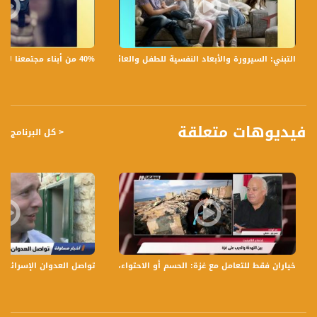
5 ما هو الواقع النفسي او الأثر الاجتماعي والسياسي على النساء في فلسطين بعيد
النكبة؟
6 كيف يختلف المنظور النسوي عن المنظور التاريخي للنكبة كيف تأثرت بشكل خاص الأم
الفلسطينية ؟هل هنالك قصص خاصة بإمكانكم الإشارة لها؟
40% من أبناء مجتمعنا لا يشعرون بالأمان في بلداتهم!،الكاملة،صباحنا غير،28.6.2019،قناة مساواة
التبني: السيرورة والأبعاد النفسية للطفل والعائلة،الكاملة،صباحنا غير،30.6.2019،قناة مساواة
أهمية المشاركة لكم ؟
7 البرنامج سيتخلل عدة قرى ومدن مركزية هل لها أثر خاص إبان النكبة ؟
8 ما هو دور المرأة في نقل رواية النكبة للأجياال؟
9 بالتالي هل هنالك لها دور في نقل العودة وتصورها ؟ كيف ؟
10 رسالتكم ؟
فيديوهات متعلقة
< كل البرنامج
تسجيل حلقة 15- 5-2017 على قناة اليوتيوب الرسمية
برنامج #صباحنا_غير يأتيكم يومياً عدا السبت في تمام الساعة 9:30 صباحاً بتوقيت القدس
مع الاعلاميات عفاف شيني ولمى طاطور موسى وليلى قيش نتحدث من خلاله في
موضوعات كثيرة ومتنوعة وضيوف مختلفين كل يوم .
قناة مساواة الفضائية، صوت فلسطينيي الداخل - لاول مرة منذ ٧٠ عام
قناة مساواة الفضائية تبث عبر الحيّز الفضائي الفلسطيني PalSat وعلى مدار القمر
خياران فقط للتعامل مع غزة: الحسم أو الاحتواء،غازي حيتمان،مترو الصحافة،18-10-2018،قناة مساواة
تواصل العدوان الإسرائيلي على قطاع 
NileSat من خلال التردد التالي :
Downlink frequency - الترد :
12645 MHZ