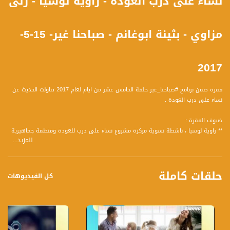
نساء على درب العودة - راوية لوسيا - رلى
مزاوي - بثينة ابوغانم - صباحنا غير- 15-5-
2017
فقرة ضمن برنامج #صباحنا_غير حلقة الخامس عشر من ايام لعام 2017 تناولت الحديث عن
نساء على درب العودة .
ضيوف الفقرة :
** راوية لوسيا ، ناشطة نسوية مركزة مشروع نساء على درب للعودة ومنظمة جماهيرية
للمزيد...
في جمعية كيان - تنظيم نسوي
** رلى مزاوي ، عضو الهيئة الادارية لجمعية الدفاع عن حقوق المهجرين
** بثينة ابو غانم ، متطوعة في كيان
حلقات كاملة
كل الفيديوهات
واجاب الضيوف على المحاور التالية :
1 عرفونا على المشروع والمشاركين به ؟
2 البرنامج تخلل بالأمس جولة الى معلول ما هدف الجولة؟
3 هل يخصص البرنامج للنساء فقط لماذا الا يوجد بها نوع من عدم التواصل أليس حريا أن
تكون 4 كل اقطاب المجتمع مجتمعة معا ؟