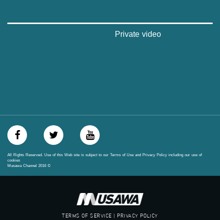
#musawa
#musawachannel
mosawah.com#
#musawachannel.com
Private video
‪#‎Equality‬
‪#‎égalité‬
‫#‏مساواة‬
‫#‏حق‬
‫#‏عدالة‬
‫#‏تساوٍ‬
‫#‏تعادل‬
‫#‏تماثل‬
‫#‏تسوية‬
‫#‏معادلة‬
All Rights Reserved. Use of this Web site is subject to our Terms of Use and Privacy Policy including our use of
cookies
Musawa Channel
2016
©
TERMS OF SERVICE | PRIVACY POLICY