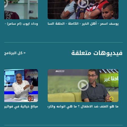
تخدم مجتمعهم وشعبهم .
قناة مساواة الفضائية، صوت فلسطينيي الداخل - لاول مرة منذ ٧٠ عام
يوسف اسمر - أهل الخير - الكاملة - الحلقة السابعة والعشرون - قناة مساواة ال
وداد ايوب (ام سامر) - أه
قناة مساواة الفضائية تبث عبر الحيّز الفضائي الفلسطيني PalSat وعلى مدار القمر
NileSat من خلال التردد التالي :
Downlink frequency - الترد :
12645 MHZ
فيديوهات متعلقة
< كل البرنامج
Polarity - الاستقطاب:
Horizontal
Symb.Rate - معدل الترميز:
27.500 MS/s
FEC - تصحيح الخطأ :
5/6
ما هو العنف ضد الاطفال ؟ ما هي انواعه واثاره،حسن ابو الهيجا ،صباحنا غير،22-7-2018-مساواة
مبالغ خيالية في فواتير المياه في الجليل الغربي- ج
عربسات Arabsat Badr 4 at 26.0 east
DL: 11958 H