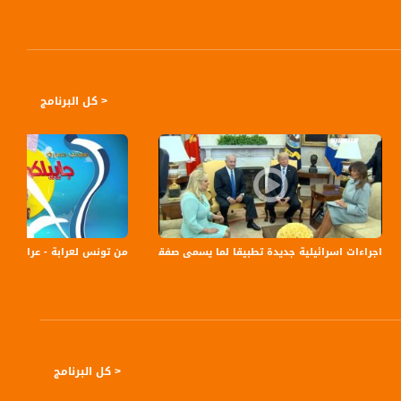
< كل البرنامج
- مساواة
اجراءات اسرائيلية جديدة تطبيقا لما يسمى صفقة القرن،الكاملة،بانوراما مساواة ،16،02.2020،مساواة
من تونس لعرابة - عرابة - س
< كل البرنامج