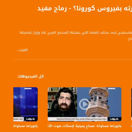
ه بفيروس كورونا؟ - رماح مفيد
الفلسطيني لرصد مختلف القضايا التي يعيشها المجتمع العربي هنا وإبراز تفاصيلها
للمزيد...
كل الفيديوهات
بانوراما مساواة: مساعٍ يمينية لإسكات صوت الآذان
بانوراما مساواة: بن غفير