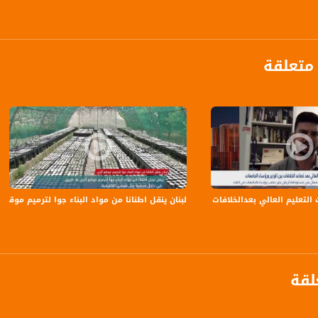
متعلقة
anafalasteeni@m
عليم العالي بعدالخلافات بين الوزير ورؤساء الجامعات،بشير صباح،بانوراما مساواة،16.7
لبنان ينقل اطنانا من مواد البناء جوا لترميم موقع اثري ،view finder -21.6.2018
www.mu
https://www.facebook.
لقة
https://twitter