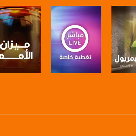
https://www.youtube.com/channel/UCwJbDUmIxc-J
https://www.pinterest.
https://vimeo.
u/0/b/115185778161375637310/115185778161375637310/posts/p/pub?_ga=1.123333704.2101
برنامج
صفحة البرنامج
صفحة البرنامج