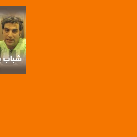
يوتيوب:
X8PX53ek2Zg/feed
بينترست:
com/musawachannel
فيميو:
com/musawachannel
غوغل+:
815806.1418341384
#_٤٨
صفحة ال
48_#
‫#‏فلسطين_٤٨‬
‫#‏فلسطين_48‬
‪falasteen_48#‎‬
‫#‏عرب_٤٨
‪‎arab_48#‬
‫#‏تواصل‬
‫#‏اكسر_حصارك‬