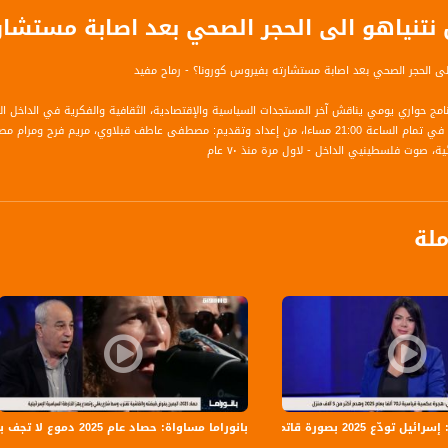
تنياهو الى الحجر الصحي بعد اصابة مستشارت
ى الحجر الصحي بعد اصابة مستشارته بفيروس كورونا؟ - رماح مفيد
برنامج حواري يومي يناقش آخر المستجدات السياسية والإقتصادية، الثقافية والفكرية في الداخل 
داد وتقديم: مصطفى عاطف قبلاوي، مريم فرح ومرام مصلح
ة، صوت فلسطينيي الداخل - لاول مرة منذ ٧٠ عام
الفضائي الفلسطيني PalSat وعلى مدار القمر NileSat من خلال التردد التالي :
ملة
 :
 تودّع 2025 بصورة قاتمة
بانوراما مساواة: حصاد عام 2025 دموع لا تجف بنار الجريمة و اليمين يفرض قبضته والفاشية تقترب