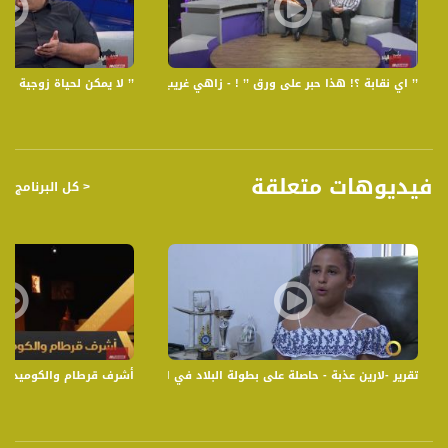
برنامج "رمضان شو بالبلد "عبر قناة مساواة، نناقش من خلاله مواضيع اجتماعية عديدة
تهم المجتمع الفلسطيني في الداخل من انجازات ومشاكل وعقبات بالاضافة الى الفن
والموسيقى والطرب .
’’ اي نقابة ؟! هذا حبر على ورق ’’ ! - زاهي غريب ، جوزيف شومر - الكاملة - 3-6-2017- رمضان شو بالبلد
’’ لا يمكن لحياة زوجية ان تكتمل 
قناة مساواة الفضائية، صوت فلسطينيي الداخل - لاول مرة منذ ٧٠ عام
قناة مساواة الفضائية تبث عبر الحيّز الفضائي الفلسطيني PalSat وعلى مدار القمر
NileSat من خلال التردد التالي :
فيديوهات متعلقة
< كل البرنامج
Downlink frequency - الترد :
12645 MHZ
Polarity - الاستقطاب:
Horizontal
Symb.Rate - معدل الترميز:
27.500 MS/s
تقرير -لارين عذبة - حاصلة على بطولة البلاد في الكراتيه - #صباحنا_غير- 1-8-2016- مساواة
أشرف قرطام والكوميديا – شو العلاقة؟! -
FEC - تصحيح الخطأ :
5/6