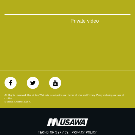
‫#‏بلشنا_نرجع‬
‫#‏شعب_واحد‬
‪#‎mosawah‬
#musawa
Private video
#musawachannel
mosawah.com#
#musawachannel.com
‪#‎Equality‬
‪#‎égalité‬
‫#‏مساواة‬
‫#‏حق‬
‫#‏عدالة‬
‫#‏تساوٍ‬
‫#‏تعادل‬
‫#‏تماثل‬
‫#‏تسوية‬
All Rights Reserved. Use of this Web site is subject to our Terms of Use and Privacy Policy including our use of
‫#‏معادلة‬
cookies
Musawa Channel
2016
©
TERMS OF SERVICE | PRIVACY POLICY