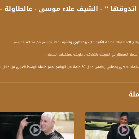
نامج #عالطالولة الحلقة الثانية مع دريد لداوي والشيف علاء موسى من مطعم المرسى .
 سمك المسقار مع الفريكة بالاضافة ، طريقة عملفيليه السمك .
#عالطاولة برنامج مسابقات طهي رمضاني يتنافس خلال 30 حلقة من البرنامج ام
يف علاء موسى
ملة
ة، صوت فلسطينيي الداخل - لاول مرة منذ ٧٠ عا
الفضائي الفلسطيني PalSat وعلى مدار القمر NileSat من خلال التردد التالي :
 :