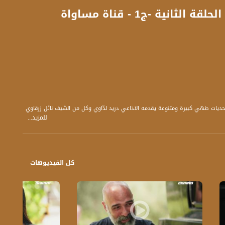
’’ بنفعش اتدوقها ’’ - الشيف علاء موسى - عالطاولة - الحلقة الثانية -ج1 - قناة مساواة
هر طهاة الوسط العربي من خلال تحديات طهي كبيرة ومتنوعة يقدمه الاذاعي دريد لدّاوي وكل من الشيف نائل زرقاوي
للمزيد...
كل الفيديوهات