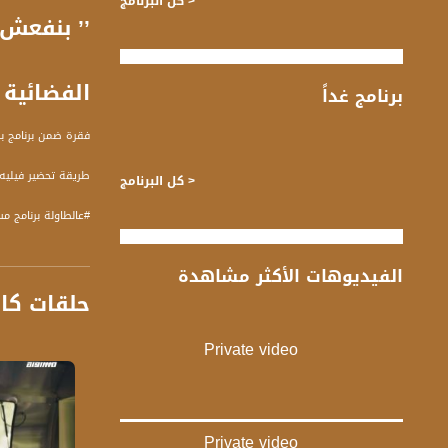
< كل البرنامج
الفضائية
برنامج غداً
فقرة ضمن برنامج بر
طريقة تحضير فيليه
< كل البرنامج
، جول شلوفة والش
الفيديوهات الأكثر مشاهدة
حلقات كا
قناة مساواة الفضائي
قناة مساواة الفضائية تبث عبر الحيّز 
Private video
Downlink frequency - الترد
12645 MHZ
Polarity - الاستقطاب:
Private video