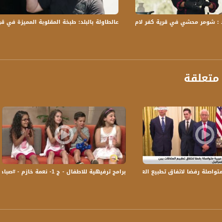
د : شومر محشي في قرية كفر لام المهجرة .. مع عفاف ابراهيم و ربيع خوري
عالطاولة بالبلد: طبخة المقلوبة المميزة في ق
متعلقة
برامج ترفيهية للاطفال - ج 1- نعمة خازم - #صباحنا_غير-7-7-2016- قناة مساواة الفضائية
صلة رفضا لاتفاق تطبيع العلاقات بين الإمارات وإسرائيل،اخبار مساواة،16.08.20،مساواة
anafalasteeni@m