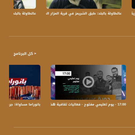
رية جبع المهجرة .. مع عفاف ابراهيم وربيع خوري
عالطاولة بالبلد: طبق الشريمز في قرية المزار المهجرة .. مع عفاف ابراهيم و 
عالطاولة بالبلد: طابات
< كل البرنامج
17:00 - يوم تعليمي مفتوح - فعاليات ثقافية هذا المساء - 02.02.2020
بانوراما مساواة: جريمة ق