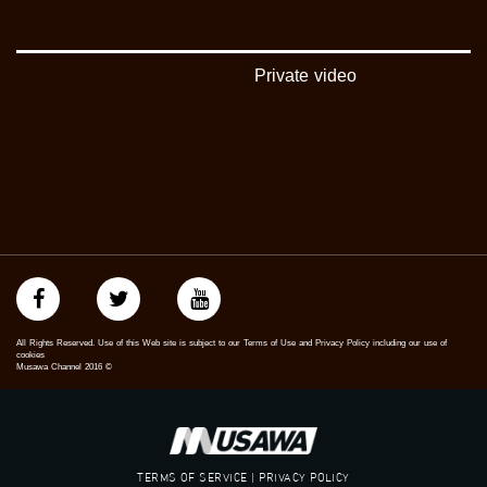
بينترست:
https://www.pinterest.com/musawachannel
Private video
فيميو:
https://vimeo.com/musawachannel
غوغل+:
://plus.google.com/u/0/b/115185778161375637310/115185778161375637310/posts/p/pub?
_ga=1.123333704.2101815806.1418341384
#_٤٨
48_#
‫#‏فلسطين_٤٨‬
‫#‏فلسطين_48‬
‪falasteen_48#‎‬
All Rights Reserved. Use of this Web site is subject to our Terms of Use and Privacy Policy including our use of
‫#‏عرب_٤٨
cookies
Musawa Channel
2016
©
‪‎arab_48#‬
‫#‏تواصل‬
‫#‏اكسر_حصارك‬
‫#‏بلشنا_نرجع‬
‫#‏شعب_واحد‬
TERMS OF SERVICE | PRIVACY POLICY
‪#‎mosawah‬