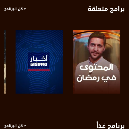
برامج متعلقة
< كل البرنامج
قناة مساواة الفضائية، صوت فلسطينيي الداخل - لاول مرة منذ ٧٠ عام
قناة مساواة الفضائية تبث عبر الحيّز الفضائي الفلسطيني PalSat وعلى مدار القمر
NileSat من خلال التردد التالي :
Downlink frequency - الترد :
12645 MHZ
Polarity - الاستقطاب:
Horizontal
Symb.Rate - معدل الترميز:
27.500 MS/s
FEC - تصحيح الخطأ :
صفحة البرنامج
صفحة البرنامج
5/6
عربسات Arabsat Badr 4 at 26.0 east
برنامج غداً
< كل البرنامج