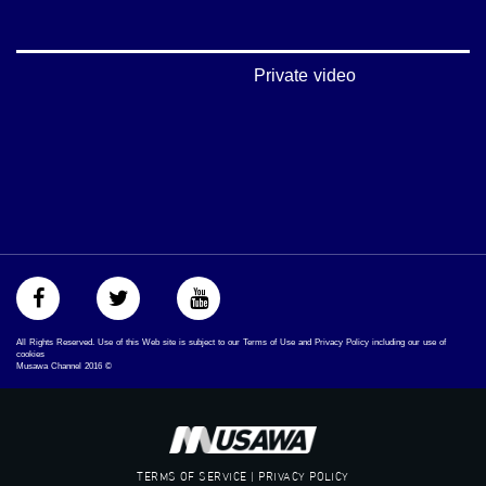
فيميو:
https://vimeo.com/musawachannel
Private video
غوغل+:
://plus.google.com/u/0/b/115185778161375637310/115185778161375637310/posts/p/pub?
_ga=1.123333704.2101815806.1418341384
#_٤٨
48_#
‫#‏فلسطين_٤٨‬
‫#‏فلسطين_48‬
‪falasteen_48#‎‬
‫#‏عرب_٤٨
‪‎arab_48#‬
‫#‏تواصل‬
All Rights Reserved. Use of this Web site is subject to our Terms of Use and Privacy Policy including our use of
‫#‏اكسر_حصارك‬
cookies
Musawa Channel
2016
©
‫#‏بلشنا_نرجع‬
‫#‏شعب_واحد‬
‪#‎mosawah‬
#musawa
#musawachannel
TERMS OF SERVICE | PRIVACY POLICY
mosawah.com#