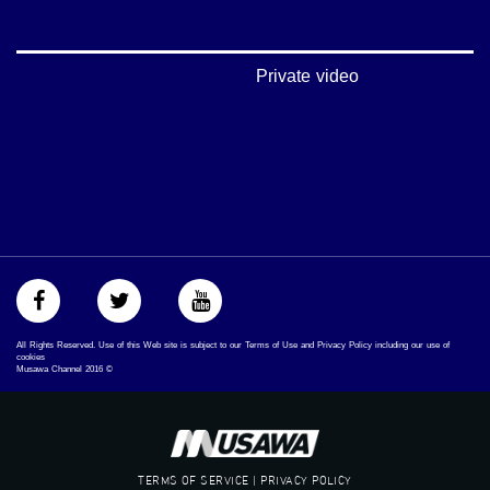
#musawachannel
mosawah.com#
#musawachannel.com
‪#‎Equality‬
Private video
‪#‎égalité‬
‫#‏مساواة‬
‫#‏حق‬
‫#‏عدالة‬
‫#‏تساوٍ‬
‫#‏تعادل‬
‫#‏تماثل‬
‫#‏تسوية‬
‫#‏معادلة‬
All Rights Reserved. Use of this Web site is subject to our Terms of Use and Privacy Policy including our use of
cookies
Musawa Channel
2016
©
TERMS OF SERVICE | PRIVACY POLICY