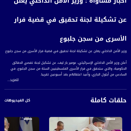
أخبار مساواة : وزير الأمن الداخلي يعلن
عن تشكيلة لجنة تحقيق في قضية فرار
الأسرى من سجن جلبوع
وزير الأمن الداخلي يعلن عن تشكيلة لجنة تحقيق في قضية فرار الأسرى من سجن جلبوع
أعلن وزير الأمن الداخلي الإسرائيلي، عومير بار ليف، عن تشكيل لجنة تقصي الحقائق
الحكومية، والتي ستحقق في فرار الأسرى الفلسطينيين الستة من سجن الجلبوع، في
السادس من أيلول الجاري، وأعيد اعتقالهم بعد أسبوعين تقريبا.
للمزيد...
كما وستتناول اللجنة جهوزية مصلحة السجون من أجل منع فرار أسرى آخرين، حيث
سيرأسها القاضي المتقاعد مناحيم فينكلشتاين، وستكون في عضوية اللجنة رئيسة قسم
حلقات كاملة
علم الإجرام في كلية أشكلون الأكاديمية، بروفيسور أفرات شوهام، والضابط السابق في
كل الفيديوهات
جهاز الأمن العام، هو أريك بربينغ