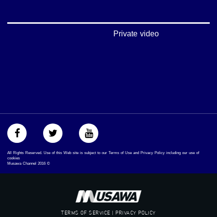
بينترست:
https://www.pinterest.com/musawachannel
فيميو:
Private video
https://vimeo.com/musawachannel
غوغل+:
://plus.google.com/u/0/b/115185778161375637310/115185778161375637310/posts/p/pub?
_ga=1.123333704.2101815806.1418341384
#_٤٨
48_#
‫#‏فلسطين_٤٨‬
‫#‏فلسطين_48‬
‪falasteen_48#‎‬
‫#‏عرب_٤٨
All Rights Reserved. Use of this Web site is subject to our Terms of Use and Privacy Policy including our use of
‪‎arab_48#‬
cookies
Musawa Channel
2016
©
‫#‏تواصل‬
‫#‏اكسر_حصارك‬
‫#‏بلشنا_نرجع‬
‫#‏شعب_واحد‬
‪#‎mosawah‬
TERMS OF SERVICE | PRIVACY POLICY
#musawa