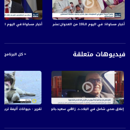
القيعان
"السلطات الإسرائيلية تجبر مواطنا من قرية جلجولية على هدم مخزن زراعي
"
أخبار مساواة: في اليوم الـ155 من العدوان:عشرات الشهداء والجرحى في قصف الاحتلال المتواصل على قطاع غزة
أخبار مساواة:في اليوم الـ152 من العدوان: عشرات الشهداء والجرحى في قصف الاحتلال المتواصل على قطاع غزة
"مركز مساواة يختتم ورشات شبابية حقوقية بمشاركة العشرات
"
إصابة عامل بجروح خطيرة إثر سقوطه من علو في مدينة نوف هجليل
فيديوهات متعلقة
< كل البرنامج
"الشرطة الإسرائيلية تعتقل شابين بشبهة قتل شاب من قرية يركا
"
"مشروع تخرج قياديين ثقافيين يتحول إلى مهرجان ثقافي في بئر السبع
"
فتح في القدس تطالب بتكثيف التواجد في الفعاليات الرافضة لمحاولات تهجير المواطنين
الفلسطينيين
الخارجية الفلسطينية: قمع الاحتلال الوحشي للمسيرات السلمية يستدعي صحوة المجتمع
الدولي
إغلاق صحي شامل في البلاد،د. زاهي سعيد،بانوراما مساواة،27.12.2020،قناة مساواة
تقرير - حيوانات أليفة تربيتها وصحت
"رفضًا لاعتقالهم الإداري: 17 أسيرا فلسطينيا يواصلون إضرابهم المفتوح عن الطعام
"