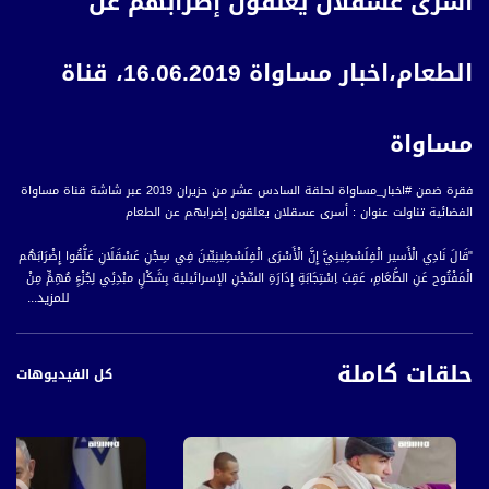
أسرى عسقلان يعلقون إضرابهم عن
الطعام،اخبار مساواة 16.06.2019، قناة
مساواة
فقرة ضمن #اخبار_مساواة لحلقة السادس عشر من حزيران 2019 عبر شاشة قناة مساواة
الفضائية تناولت عنوان : أسرى عسقلان يعلقون إضرابهم عن الطعام
"قَالَ نَادِي الْأَسير الْفِلَسْطِينِيَّ إِنَّ الْأَسْرَى الْفِلَسْطِينِيِّينَ فِي سِجْنِ عَسْقَلَانِ عَلَّقُوا إِضْرَابَهُم
الْمَفْتُوح عَنِ الطَّعَامِ، عَقِبَ اِسْتِجَابَةِ إِدَارَةِ السِّجْنِ الإسرائيلية بِشَكْلٍ مبْدِئِي لِجُزْءٍ مُهِمٍّ مِنْ
للمزيد...
مُطَالِبِهِمْ.
وَبَيْنَ نَادِي الْأَسيرَ أَنَّ الْإِدَارَةَ وَافَقَتْ عَلَى وَقْفِ الْاِقْتِحَامَاتِ الْمُسَلَّحَةِ وَالتَّفْتِيشِ اللَّيْلِيِّ،
حلقات كاملة
وَرَفْعِ الْعُقُوبَاتِ الْمَالِيَّةِ، وَمُتَابَعَةَ قَضَايَا عِلَاَجِ عَدَدٍ مِنَ الْأَسْرَى الْمَرْضَى، وَإِعَادَة مُمَثِّل
كل الفيديوهات
الْأَسْرَى نَاصَر أَبُو حَمِيد منْ سِجْنِ نَفْحَة إِلَى عَسْقَلَان قَبْلَ الأول مِنْ تَمُّوزِ الْقَادِمِ.
وَكَانَ أَسْرَى عَسْقَلَان قَدْ أَعْلَنُوا الْإِضْرَابَ الْمَفْتُوح عَنِ الطَّعَامِ لِمُوَاجَهَةِ إِجْرَاءَاتِ إِدَارَةِ السِّجْنِ
التَّعَسُّفِيَّةِ بِحَقِّهِمْ، وَالَّتِي تَصَاعَدَتْ مَعَ نِهَايَةِ شَهْرِ نَيْسَانِ / أَبْرِيلَ الماضي.