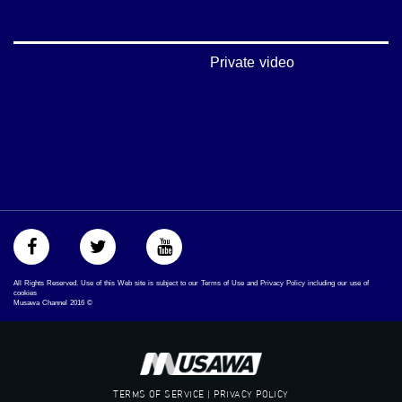
‫#‏شعب_واحد‬
‪#‎mosawah‬
#musawa
#musawachannel
Private video
mosawah.com#
#musawachannel.com
‪#‎Equality‬
‪#‎égalité‬
‫#‏مساواة‬
‫#‏حق‬
‫#‏عدالة‬
‫#‏تساوٍ‬
‫#‏تعادل‬
‫#‏تماثل‬
‫#‏تسوية‬
‫#‏معادلة‬
All Rights Reserved. Use of this Web site is subject to our Terms of Use and Privacy Policy including our use of
cookies
Musawa Channel
2016
©
TERMS OF SERVICE | PRIVACY POLICY