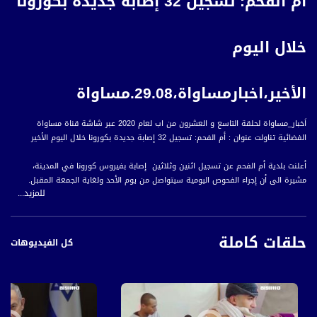
أم الفحم: تسجيل 32 إصابة جديدة بكورونا
خلال اليوم
الأخير،اخبارمساواة،29.08.مساواة
اَخبار_مساواة لحلقة التاسع و العشرون من اب لعام 2020 عبر شاشة قناة مساواة
الفضائية تناولت عنوان : أم الفحم: تسجيل 32 إصابة جديدة بكورونا خلال اليوم الأخير
أعلنت بلدية أم الفحم عن تسجيل اثنين وثلاثين إصابة بفيروس كورونا في المدينة،
مشيرة الى أن إجراء الفحوص اليومية سيتواصل من يوم الأحد ولغاية الجمعة المقبل.
للمزيد...
وأفاد الناطق بلسان بلدية أم الفحم، عبد المنعم فؤاد، أن العدد الكلي للإصابات بلغ
حلقات كاملة
سبعمائة واثنين وثلاثين منذ بدء انتشار الجائحة، بينهم مئتان وثمانون إصابة فعالة.
كل الفيديوهات
هذا وطالب منسق كورونا في وزارة الصحة الإسرائيلية، البروفيسور روني غَمزو الخميس،
بمحاسبة الأطباء والممرضين الذين يشاركون بأعراس لا تلتزم بالتعليمات.