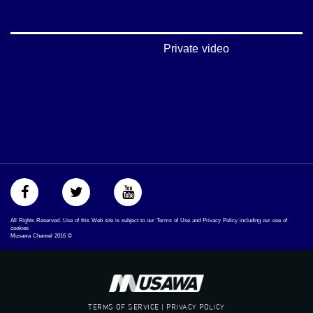
#شعب_واحد
#mosawah
#musawa
#musawachannel
Private video
mosawah.com#
#musawachannel.com
#Equality
#égalité
#مساواة
#حق
#عدالة
#تساوٍ
#تعادل
#تماثل
#تسوية
#معادلةْX
All Rights Reserved. Use of this Web site is subject to our Terms of Use and Privacy Policy including our use of
cookies
Musawa Channel
2016
©
TERMS OF SERVICE | PRIVACY POLICY