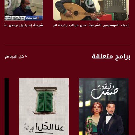
المُقاومة من مُعادلة رَدعٍ جديدةٍ فاعِلةٍ مُؤثّرة إلى مَرحلةِ الهُجوم، واستهداف العُمق
الإسرائيلي، ورأينا بأَعْيُنِنا إرهاصاته ونتائِجه في حُطام الطَّائِرة في الجَليل الأعلى، وصَواريخ
أُخرى.
الرَّد السوري كان مُختَلِفًا هذهِ المرّة، لأنّه يَعكِس حُصول تغييرٍ جَذريّ في قواعِد المُعادلة،
إحياء الموسيقى الشرقية ضمن قوالب جديدة لايصال هالنغمات للاجيال الجديدة،تقرير،مراسلو
شرطة إسرائيل ترفض نشر معلو
بِحَيث لم تَعُد الأجواء السوريّة واللبنانيّة مَفتوحةً على مِصراعيها أمام الطَّائِرات والصَّواريخ
الإسرائيليّة.
أن تفتح السُّلطات الإسرائيليّة ملاجِئ حيفا وتل أبيب، وأن يَهرع بنيامين نتنياهو إلى
الهاتِف الأحمر مُخاطِبًا الرئيس الروسي فلاديمير بوتين، والأمريكي دونالد ترامب، طالِبًا،
ومُستجديًا، احتواء المَوقف، ومُؤكّدًا أن إسرائيل لا تُريد حَربًا مُوسّعة، فهذا يُؤكّد هذا التَّغيير
برامج متعلقة
< كل البرنامج
في المُعادلات الذي نَتحدّث عنه، وبِداية فَجرٍ جديد.
إنّها رسالة قويّة واضِحة إلى إسرائيل تقول كلماتها أن زمن العَربدة انتهى وإلى غَير
رجعة، وأن هذهِ الأُمّة بدأت تَصحى من غَيبوبتها، وتَستعيد كرامتها وعِزّتها بِشَكلٍ مُتسارِع.
***
هذهِ المَنظومات الدفاعيّة السوريّة المُتقدّمة هي بِداية الغَيث، وهي الرَّد الروسي غير
المُباشر على إسقاط طائرة السوخوي الروسيّة فَوق بلدة سراقب في ريف إدلب، والعُدوان
الأمريكي على القوّات المُوالية للجيش العربيّ السوريّ، شرق مَدينة دير الزور.
القُبّة الحديديّة الإسرائيليّة فَشِلت في التصدّي للصَّواريخ السوريّة، وستَفشل في التصدّي
لصَواريخ المُقاومة التي ستَنطلق من جنوب لبنان، وجنوب فِلسطين، فهذهِ القُبب ومهما
تَضخّمت لن تَحمي المُستوطنين، لأن الإرادة أقوى مِنها، إرادةٌ نابِعةٌ من الجُرح، ولإنهاء
مَرحلة الإذلال والهَوان.
هذهِ الصَّواريخ السوريّة “المُباركة” التي أسقطت طائرة “إف 16” الإسرائيليّة المُعتدية،
أعادت الاعتبار للأُمّة العربيّة، ورَفعت معنويات الشَّارع العَربيّ المُحبَط، وصَوّبت البُوصلة نَحو
العَدو المُحتَل في لَحظةٍ حَرِجة من تاريخ الأُمّة، وأخرست كل إمبراطوريّات التَّضليل والزِّيف