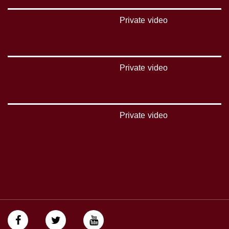
Polarity - الاستقطاب:
Private video
Horizontal
Symb.Rate - معدل الترميز:
27.500 MS/s
Private video
FEC - تصحيح الخطأ :
5/6
Private video
عربسات Arabsat Badr 4 at 26.0 east
DL: 11958 H
SR: 27500
FEC: 5/6
للتواصل:
بريد الكتروني:
anafalasteeni@musawachannel.com