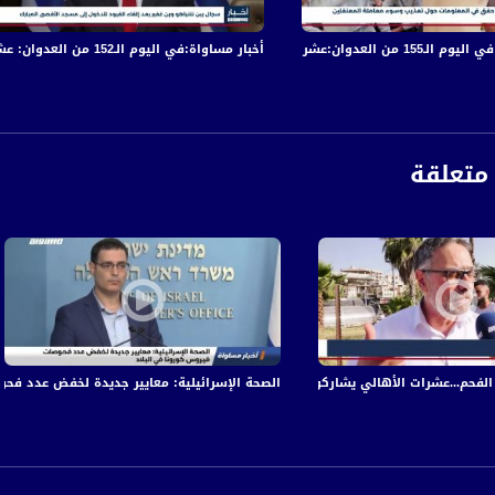
 والجرحى في قصف الاحتلال المتواصل على قطاع غزة
أخبار مساواة:في اليوم الـ152 من العدوان: عشرات الشهداء والجرحى في قصف الاحتلال المتواصل على قطاع غزة
متعلقة
 الفحم...عشرات الأهالي يشاركون في وقفة تضامنية مع حي الشيخ جراح المهدد بالإخلا
الصحة الإسرائيلية: معايير جديدة لخفض عدد فحوصات
anafalasteeni@m