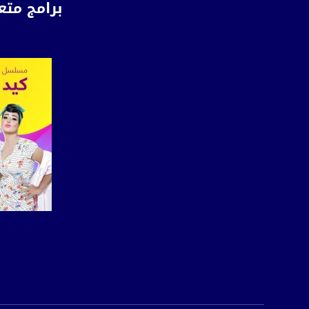
برامج متع
الموقع الالكتروني:
sawachannel.com
فيسبوك:
com/musawachannel
تويتر:
.com/musawachannel
يوتيوب:
X8PX53ek2Zg/feed
بينترست:
com/musawachannel
فيميو:
صفحة ا
com/musawachannel
غوغل+:
815806.1418341384