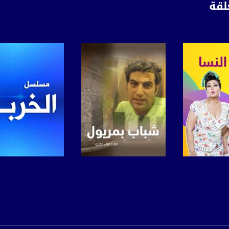
لقة
www.mu
https://www.facebook.
https://twitter
https://www.youtube.com/channel/UCwJbDUmIxc-J
https://www.pinterest.
لبرنامج
صفحة البرنامج
صفحة البرنامج
https://vimeo.
u/0/b/115185778161375637310/115185778161375637310/posts/p/pub?_ga=1.123333704.2101