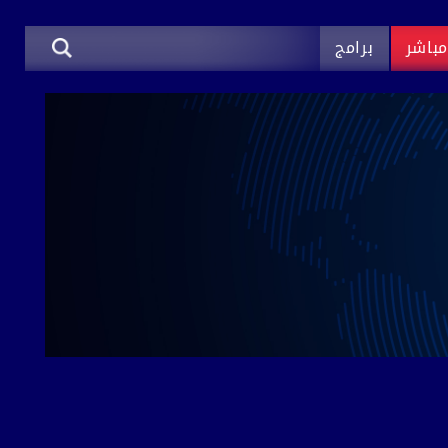
باشر
برامج