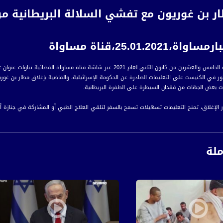
ار بن غوريون مع تفشي السلالة البريطانية 
25.01.2021،قناة مساواة
ام 2021 عبر شاشة قناة مساواة الفضائية تناولت عنوان : إغلاق مطار بن غوريون مع تفشي السلالة البريطانية من فيروس كورونا
ر في الكنيست على التعليمات الصادرة عن الحكومة الإسرائيلية، والقاضية بإغلاق مطار بن غوريو
ت بعض الجهات من فقدان السيطرة على الطفرة البريطانية.
 الإغلاق، تمنح التعليمات تسهيلات تسمح بالسفر لتلقي العلاج الطبي أو المشاركة في جنازة أحد ا
واردة، فسيتم السماح لمدير عام وزارة الصحة والمدير العام لوزارة المواصلات بالموافقة على مغ
ملة
رة إخبارية يومية على مدار الساعة لأبرز القضايا الاجتماعية، الاقتصادية، الثقافية والسياسية
اءً بتوقيت القدس
ة، صوت فلسطينيي الداخل - لاول مرة منذ ٧٠ عام
الفضائي الفلسطيني PalSat وعلى مدار القمر NileSat من خلال التردد التالي :
 :