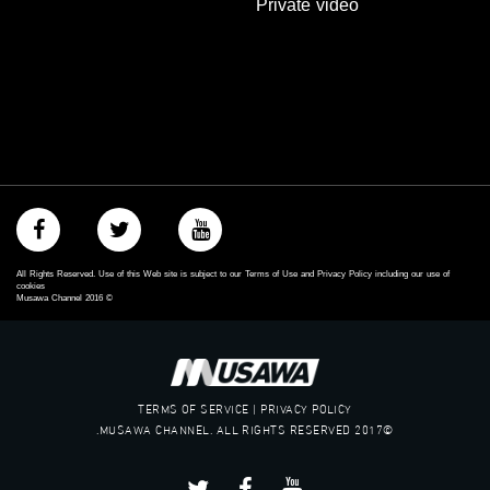
Private video
#_٤٨
48_#
‫#‏فلسطين_٤٨‬
‫#‏فلسطين_48‬
‪falasteen_48#‎‬
‫#‏عرب_٤٨
‪‎arab_48#‬
‫#‏تواصل‬
‫#‏اكسر_حصارك‬
‫#‏بلشنا_نرجع‬
‫#‏شعب_واحد‬
‪#‎mosawah‬
All Rights Reserved. Use of this Web site is subject to our Terms of Use and Privacy Policy including our use of
#musawa
cookies
Musawa Channel
2016
©
#musawachannel
mosawah.com#
#musawachannel.com
‪#‎Equality‬
‪#‎égalité‬
TERMS OF SERVICE | PRIVACY POLICY
‫#‏مساواة‬
©2017 MUSAWA CHANNEL. ALL RIGHTS RESERVED.
‫#‏حق‬
‫#‏عدالة‬
‫#‏تساوٍ‬