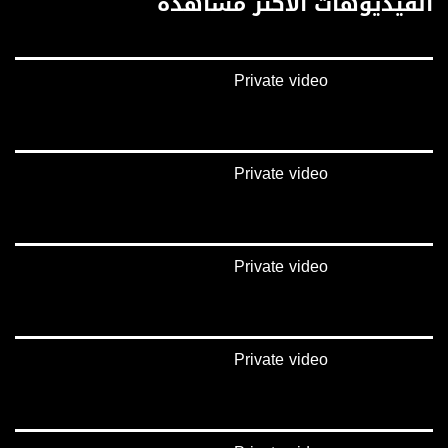
الفيديوهات الأكثر مشاهدة
الموقع الالكتروني:
www.musawachannel.com
Private video
فيسبوك:
https://www.facebook.com/musawachannel
تويتر:
https://twitter.com/musawachannel
Private video
يوتيوب:
https://www.youtube.com/channel/UCwJbDUmIxc-JX8PX53ek2Zg/feed
Private video
بينترست:
https://www.pinterest.com/musawachannel
فيميو:
https://vimeo.com/musawachannel
Private video
غوغل+:
://plus.google.com/u/0/b/115185778161375637310/115185778161375637310/posts/p/pub?
_ga=1.123333704.2101815806.1418341384