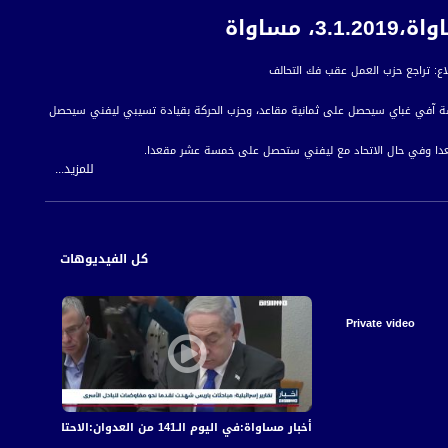
ساواة
ئاسة آفي غباي سيحصل على ثمانية مقاعد، وحزب الحركة بقيادة تسيبي ليفني سيحصل
مقعدا وفي حال الاتحاد مع ليفني ستحصل على خمسة عشر مقعدا.
للمزيد...
ثلاثة عشر مقعدا.
 للمواطن العربي الفلسطيني في الداخل.
كل الفيديوهات
Private video
أخبار مساواة:في اليوم الـ141 من العدوان:الاحتلال يكثف قصفه على قطاع غزة مخلّفا عشرات الشهداء والجرحى
أخبار مساواة: في الي