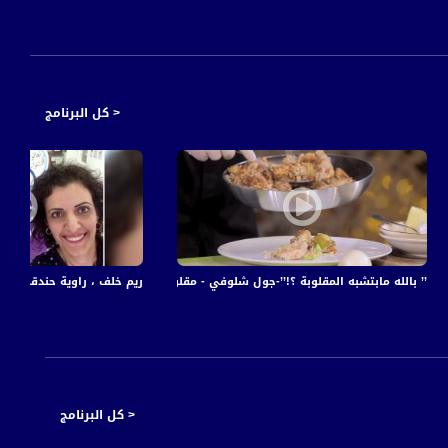
< كل البرنامج
تم استهداف علمائنا ،الكاملة،مترو الصحافة،12-9
’’ بالله مابتشبه المقلوبة ؟!’’-جول شلوفي - مقلوبة زهرة بالحبش -عالطاولة - الجزء2- الحلقة الاول
ريم خلف ، راوية حندقلو ، رولا بدرة و زيوار ب
< كل البرنامج