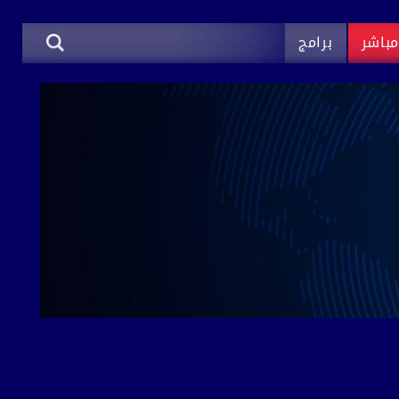
باشر
برامج