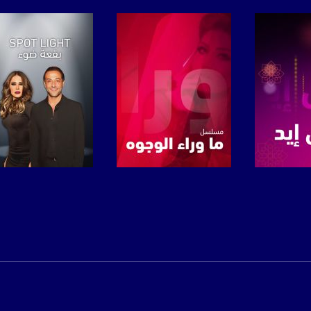
www.mu
https://www.facebook.
https://twitter
https://www.youtube.com/channel/UCwJbDUmIxc-J
https://www.pinterest.
برنامج
صفحة البرنامج
صفحة البرنامج
https://vimeo.
u/0/b/115185778161375637310/115185778161375637310/posts/p/pub?_ga=1.123333704.2101