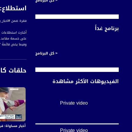
< كل البرنامج
استطلاع: تر
فقرة ضمن #اخبار_مساواة لحلقة الثالث من كانون ثان
برنامج غداً
أشارت استطلاعات ر
على خسمة مقاعد.
وفيما يخص قائمةَ 
ووفق الآراء المست
< كل البرنامج
أخبار مساواة هي نش
حلقات كا
#اخبار_مساواة يومياً الساعة 6:00 مس
الفيديوهات الأكثر مشاهدة
قناة مساواة الفضائي
Private video
قناة مساواة الفضائية تبث عبر الحيّز 
Downlink frequency - الترد
12645 MHZ
أخبار مساواة: في اليوم الـ155 من العدوان:عشرات الشهداء والجرحى 
Private video