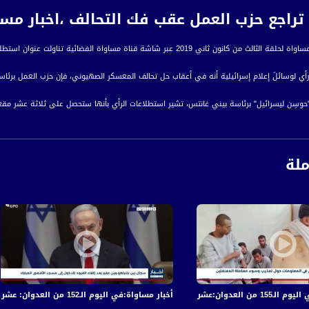
اجع حزب العمل عقب فك التحالف ،اخبار مساواة،3.1.2019، م
ي 2019 عبر شاشة قناة مساواة الفضائية تناولت عنوان استطلاع: تراجع حزب العمل عقب فك التحالف
أي لوسائلَ إعلام إسرائيلية أنه في أعقاب حل تحالف المعسكر الصهيوني، فإن حزب العمل بر
"حوسِن ليسرائيل" برئاسة بيني غانتس، تشير استطلاعات الرأي بأنها ستحصل على ثلاثة عشر 
طلعة فإن القائمة المشتركة ستحصل على اثني عشر مقعدا، بينما سيحصل حزب "يش عتيد" على 
رة إخبارية يومية على مدار الساعة لأبرز القضايا الاجتماعية، الاقتصادية، الثقافية والسياسية
ملة
اءً بتوقيت القدس
ة، صوت فلسطينيي الداخل - لاول مرة منذ ٧٠ عام
الفضائي الفلسطيني PalSat وعلى مدار القمر NileSat من خلال التردد التالي :
 :
في قصف الاحتلال المتواصل على قطاع غزة
أخبار مساواة:في اليوم الـ152 من العدوان: عشرات الشهداء والجرحى في قصف الاحتلال المتواصل على قطاع غزة