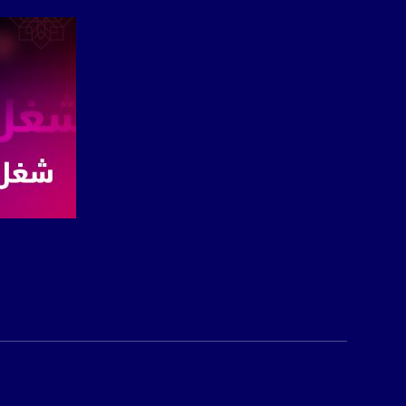
الموقع الالكتروني:
sawachannel.com
فيسبوك:
com/musawachannel
تويتر:
.com/musawachannel
يوتيوب:
X8PX53ek2Zg/feed
بينترست:
com/musawachannel
صفحة ال
فيميو:
com/musawachannel
غوغل+:
815806.1418341384
#_٤٨