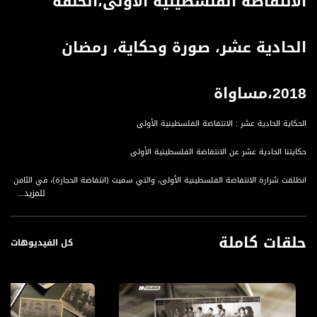
الانتفاضة الفلسطينية الأولى،الحلقة
الحادية عشر، صورة وحكاية، رمضان
2018،مساواة
الحكاية الحادية عشر : الانتفاضة الفلسطينية الأولى
حكايتنا الحادية عشر عن الانتفاضة الفلسطينية الأولى
انطلقت شرارة الانتفاضة الفلسطينية الأولى، والتي سميت (انتفاضة الحجارة)، في الثامن
للمزيد...
من ديسمبر/كانون الأول سنة 1987، بدءاً من جباليا في قطاع غزة، ووصولاً إلى عموم
الأراضي الفلسطينية المحتلة عام 1967، وبعض من أجزاء فلسطين المحتلة سنة 1948.
انتفاضة الحجارة التي أربكت كافة الحسابات العسكرية والسياسية للاحتلال (الإسرائيلي)
حلقات كاملة
آنذاك، فلم يكن في حسبان الاحتلال أن مجرد حجارة ستقلب الموازين في المنطقة كما
كل الفيديوهات
فعلت الانتفاضة الأولى، حيث تصدرت الصفحات الأولى من الصحف العربية والعالمية في
كل مكان، وضج العالم أجمع بالتجاوزات (الإسرائيلية) التي قابلت المنتفضين، والتي وصلت
إلى تكسير العظام والجرح والقتل العمد.
قُدر عدد شهداء الانتفاضة الفلسطينية الأولى بنحو (1300) شهيد، إضافة لعشرات الآلاف
من الجرحى، واستمر عنفوان تلك الانتفاضة حتى سنة 1991، إلى أن توقفت بشكل نهائي