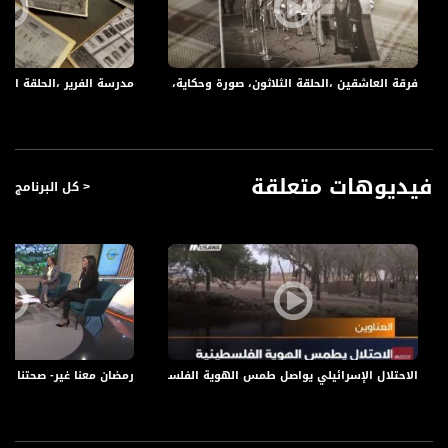
سنة 1993 بعيد توقيع اتفاقية أوسلو.
"بهروا الدنيا وما في يدهم إلا الحجارة"، بهذه المفردات خاطب الشاعر السوري الراحل نزار
قباني أطفال الحجارة، وتبارى الشعراء والرسامون والخطباء والصحافيون والساسة، للحديث
عن تلك الانتفاضة التي صدمت العالم ببسالة أطفالها الذي امتشقوا الحجارة سيفاً في
فرقة العاشقين ،الحلقة الثلاثون، صورة وحكاية، رمضان 2018،مساواة
مدرسة الفرير ،الحلقة التاسعة
مواجهة آلة القتل (الإسرائيلية).
فشل الجيش (الإسرائيلي) في قمع انتفاضة الحجارة، كما فشل من بعده حرس الحدود
الذي تم استدعاؤه لاحتواء الأزمة على الرغم من كل خبرته العسكرية الطويلة، وقدمت
فلسطين كعادتها قافلة من قوافل الشهداء الذين ارتقوا في الانتفاضة الأولى معلنين
للعالم أجمع بأن فلسطين حاضرة باقية.
فيديوهات متعلقة
< كل البرنامج
برنامج #صورة وحكاية يأتيكم يومياً طيلة ايام شهر رمضان المبارك الساعة 17:15 على
شاشة قناة مساواة الفضائية
برنامج #صورة_وحكاية يتناول كل يوم حكاية صورة من فلسطين من حيث نشأتها
ومعلومات عنها واحداثها
الاحتلال الإسرائيلي يواصل طمس الهوية الفلسطينية والترويج للاستيطان في الضفة 
رمضان معنا غير- صحتنا في ر
قناة مساواة الفضائية، صوت فلسطينيي الداخل - لاول مرة منذ ٧٠ عام
قناة مساواة الفضائية تبث عبر الحيّز الفضائي الفلسطيني PalSat وعلى مدار القمر
NileSat من خلال التردد التالي :