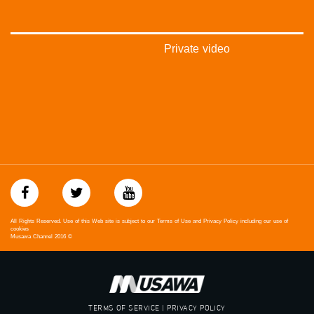
#شعب_واحد
#mosawah
#musawa
#musawachannel
Private video
mosawah.com#
#musawachannel.com
#Equality
#égalité
#مساواة
#حق
#عدالة
#تساوٍ
#تعادل
#تماثل
#تسوية
All Rights Reserved. Use of this Web site is subject to our Terms of Use and Privacy Policy including our use of
#معادلة
cookies
Musawa Channel
2016
©
TERMS OF SERVICE | PRIVACY POLICY