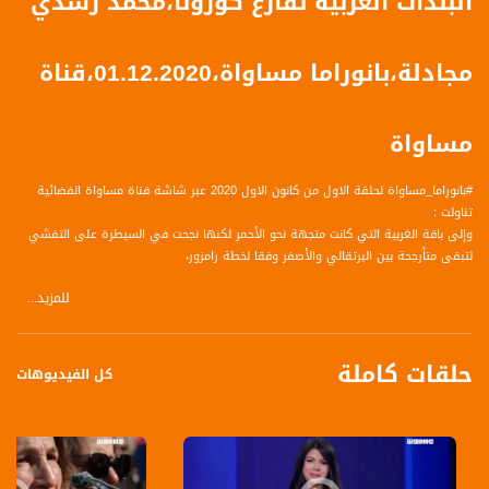
البلدات العربية تقارع كورونا،محمد رشدي
مجادلة،بانوراما مساواة،01.12.2020،قناة
مساواة
#بانوراما_مساواة لحلقة الاول من كانون الاول 2020 عبر شاشة قناة مساواة الفضائية
تناولت :
وإلى باقة الغربية التي كانت متجهة نحو الأحمر لكنها نجحت في السيطرة على التفشي
لتبقى متأرجحة بين البرتقالي والأصفر وفقا لخطة رامزور،
للمزيد...
الضيف :
محمد رشدي مجادلة - قائم بأعمال رئيس بلدية باقة الغربية
حلقات كاملة
محاور:
كل الفيديوهات
- ما هي صورة المشهد العام في باقة؟
كيف تدار الأمور داخليًا هذه الأيام لضمان ضبط الأوضاع؟
الالتزام بالحجر ، شاب اصطدم بدورية للشرطة وتبين أنه ملزم بالحجر لكنه يخالف التعليمات؟
توصياتكم لتجاوز الفترة بسلام..