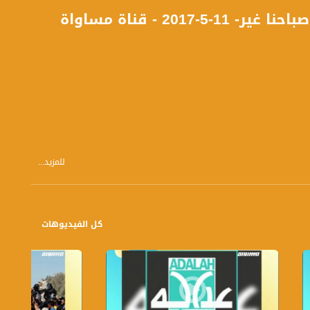
التضامن مع الأسرى المضربين عن الطعام !! - الكاملة - صباحنا غير- 11-5-2017 - قناة مساواة
للمزيد...
كل الفيديوهات