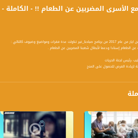
ر تناولت عدة فقرات ومواضيع وضيوف كالتالي :
يب ،رئيس لجنة الحريات
الصانع ، رئيس قسم الحاسوب في جامعة بئر السبع وعضو مجلس التعليم العالي
ملة
شطة اجتماعية وعضوة ادارة في جمعية البسمة
، مُركزة برامج طلاب في تسوفن
هندس مسؤول في شركة إنتل