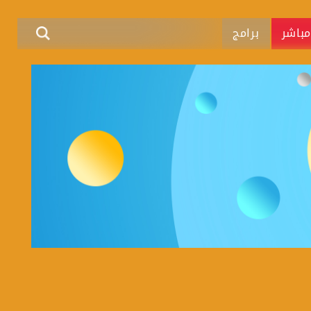
باشر
برامج