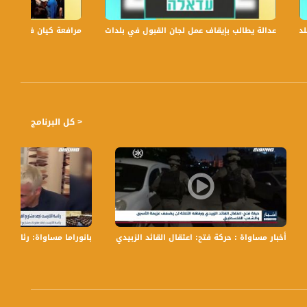
عدالة يطالب بإيقاف عمل لجان القبول في بلدات الجليل والنقب،الكاملة،صباحنا غير،6
مرافعة كيان في الولايات
< كل البرنامج
احاً بتوقيت القدس مع الاعلاميات عفاف شيني ولمى طاطور موسى وليلى قيش نتحدث من خلاله في موضوعات كثيرة ومتنوعة
Musawa 
أخبار مساواة : حركة فتح: اعتقال القائد الزبيدي ورفاقه الثلاثة لن يضعف عزيم
بانوراما مساواة: رئاسة ا