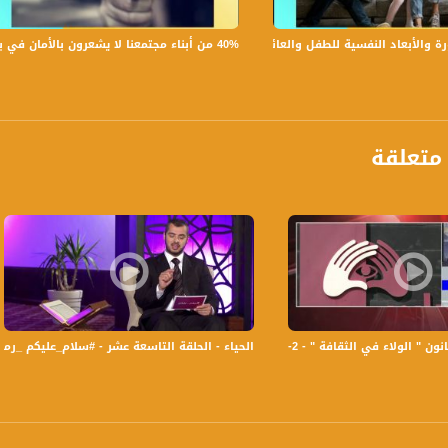
ائي ومؤهل لابادة الحشرات الضارة والامساك بالافاعي
40% من أبناء مجتمعنا لا يشعرون بالأمان في بلداتهم!،الكاملة،صباحنا غير،28.6.2019،قناة مساواة
لأبعاد النفسية للطفل والعائلة،الكاملة،صباحنا غير،30.6.2019،قناة مساواة
لل رياضي
علامي وإذاعي
متعلقة
لتربية الاجتماعية
بة صف ١١
البة صف ١٠
وجهة تربوية
برنامج #صباحنا_غير يأتيكم يومياً عدا السبت في تمام الساعة 9:30 صب
الثقافة " - 2-2-2016- #التاسعة_مع_رمزي_حكيم - مساواة
الحياء - الحلقة التاسعة عشر - #سلام_عليكم _رمضان 2015 - قناة مساواة الفضائية - Channel
 يوم .
ة، صوت فلسطينيي الداخل - لاول مرة منذ ٧٠ عام
الفضائي الفلسطيني PalSat وعلى مدار القمر NileSat من خلال التردد التالي :