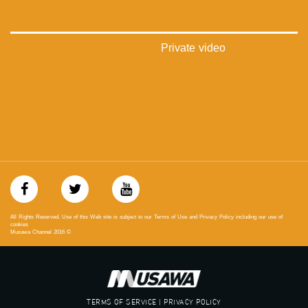
بينترست:
https://www.pinterest.com/musawachannel
فيميو:
Private video
https://vimeo.com/musawachannel
غوغل+:
://plus.google.com/u/0/b/115185778161375637310/115185778161375637310/posts/p/pub?
_ga=1.123333704.2101815806.1418341384
#_٤٨
48_#
‫#‏فلسطين_٤٨‬
‫#‏فلسطين_48‬
‪falasteen_48#‎‬
‫#‏عرب_٤٨
All Rights Reserved. Use of this Web site is subject to our Terms of Use and Privacy Policy including our use of
‪‎arab_48#‬
cookies
Musawa Channel
2016
©
‫#‏تواصل‬
‫#‏اكسر_حصارك‬
‫#‏بلشنا_نرجع‬
‫#‏شعب_واحد‬
‪#‎mosawah‬
TERMS OF SERVICE | PRIVACY POLICY
#musawa