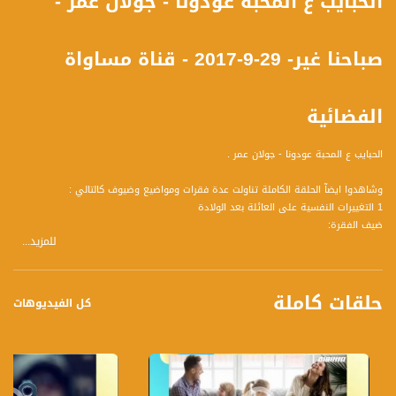
الحبايب ع المحبة عودونا - جولان عمر -
صباحنا غير- 29-9-2017 - قناة مساواة
الفضائية
الحبايب ع المحبة عودونا - جولان عمر .
وشاهدوا ايضآ الحلقة الكاملة تناولت عدة فقرات ومواضيع وضيوف كالتالي :
1 التغييرات النفسية على العائلة بعد الولادة
ضيف الفقرة:
للمزيد...
** د. كمال فرحات ، مدير قسم الصحة النفسية بمستشفى الإنجليزي
2 إنجازات رياضية لنساء عربيات
ضيف الفقرة :
حلقات كاملة
** دعاء سليمان بطلة البلاد على مدار سنوات في المسافات المتوسطة ومعلمة تربية
كل الفيديوهات
بدنية
** تهليل مصاروة - بطلة البلاد لمسافة 400 متر الشابات حتى جيل 19 سنة- السنة
السابقة
** امينة مسعود، بطلة البلاد لمسافة 100 م حواجز العام السابق- الناصرة
3 برنامج مدرسة الحياة تنمية بشرية في المدارس