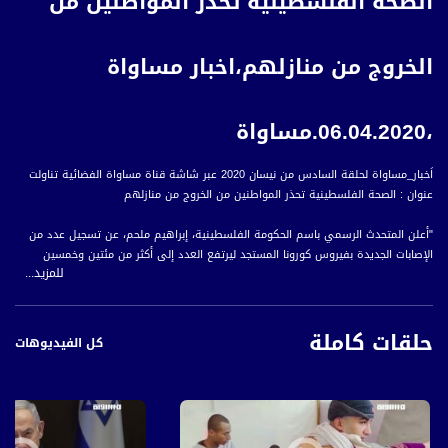
الصحة الفلسطينية تحذر المواطنين من
الخروج من منازلهم،اخبار مساواة
،06.04.2020.مساواة
اَخبار_مساواة لحلقة السادس من نيسان 2020 عبر شاشة قناة مساواة الفضائية تناولت
عنوان : الصحة الفلسطينية تحذر المواطنين من الخروج من منازلهم
"أعلن المتحدث الرسمي باسم الحكومة الفلسطينية، إبراهيم ملحم، عن تسجيل عدد من
الإصابات الجديدة بفيروس كورونا المستجد ليرتفع العدد إلى أكثر من مئتين وخمسين
للمزيد...
إصابة.
هذا وقال مدير عام الرعاية الأولية في وزارة الصحة الفلسطينية، كمال الشخرة، إن الفحص
حلقات كاملة
الثاني على عينات من الحالات المصابة في رام الله وبيت لحم وطولكرم أظهر أن اثني
كل الفيديوهات
عشرة حالة في طريقها للتعافي، وبانتظار الفحص الثالث لتأكيد تعافيهم وتحويلهم للحجر
الصحي المنزلي.
وقال الشخرة إن قرى بدو وقطنة والجديرة شمال غرب القدس المحتلة، وبلدة بيتونيا باتت
مناطق موبوءة بصورة كاملة، مشددا على المواطنين في هذه المناطق البقاء في