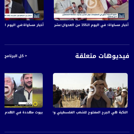
منازلهم وعدم التجول إلا في الحالات الطارئة.
أخبار مساواة: في اليوم الـ155 من العدوان:عشرات الشهداء والجرحى في قصف الاحتلال المتواصل على قطاع غزة
أخبار مساواة:في اليوم الـ152 من العدوان: عشرات الشهداء والجرحى في قصف الاحتلال المتواصل على قطاع غزة
أخبار مساواة هي نشرة إخبارية يومية على مدار الساعة لأبرز القضايا الاجتماعية،
الاقتصادية، الثقافية والسياسية للمواطن العربي الفلسطيني في الداخل.
#اخبار_مساواة يومياً الساعة 6:00 مساءً بتوقيت القدس
فيديوهات متعلقة
< كل البرنامج
قناة مساواة الفضائية، صوت فلسطينيي الداخل - لاول مرة منذ ٧٠ عام
قناة مساواة الفضائية تبث عبر الحيّز الفضائي الفلسطيني PalSat وعلى مدار القمر
NileSat من خلال التردد التالي :
Downlink frequency - الترد :
12645 MHZ
Polarity - الاستقطاب:
النكبة هي الجرح المفتوح للشعب الفلسطيني ولا يمكن لاي قانون ان يمحيه -18-الهويات الحمر
بيوت مهددة في الهدم - قلنسوة - ع
Horizontal
Symb.Rate - معدل الترميز:
27.500 MS/s