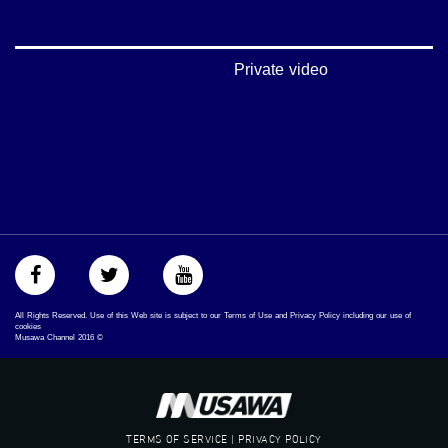
‪falasteen_48#‎‬
‫#‏عرب_٤٨
‪‎arab_48#‬
‫#‏تواصل‬
Private video
‫#‏اكسر_حصارك‬
‫#‏بلشنا_نرجع‬
‫#‏شعب_واحد‬
‪#‎mosawah‬
#musawa
#musawachannel
mosawah.com#
#musawachannel.com
‪#‎Equality‬
‪#‎égalité‬
‫#‏مساواة‬
‫#‏حق‬
All Rights Reserved. Use of this Web site is subject to our Terms of Use and Privacy Policy including our use of
‫#‏عدالة‬
cookies
Musawa Channel
2016
©
‫#‏تساوٍ‬
‫#‏تعادل‬
‫#‏تماثل‬
‫#‏تسوية‬
‫#‏معادلة‬
TERMS OF SERVICE | PRIVACY POLICY