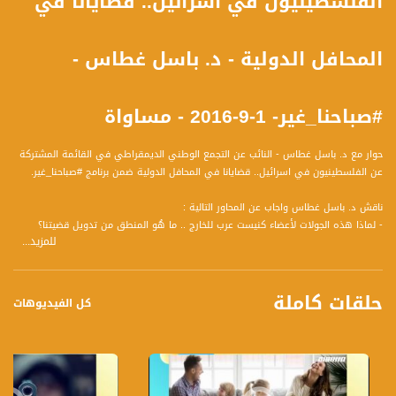
الفلسطينيون في اسرائيل.. قضايانا في
المحافل الدولية - د. باسل غطاس -
#صباحنا_غير- 1-9-2016 - مساواة
حوار مع د. باسل غطاس - النائب عن التجمع الوطني الديمقراطي في القائمة المشتركة
عن الفلسطينيون في اسرائيل.. قضايانا في المحافل الدولية ضمن برنامج #صباحنا_غير.
ناقش د. باسل غطاس واجاب عن المحاور التالية :
- لماذا هذه الجولات لأعضاء كنيست عرب للخارج .. ما هُو المنطق من تدويل قضيتنا؟
للمزيد...
- لماذا أمريكا بالذات؟
- كيف يختارون المحافل التي سيشاركون بها؟
- هل ما زال العالم يتفاجأ من سماع قضايانا، أم أن قضايانا أصبحت معروفة بما يكفي لكي
حلقات كاملة
يتحرك العالم لمساعدتنا؟
كل الفيديوهات
- هل هنالك ثمار يمكن الإشارة لها من هذه الزيارات، أم أنه بالأساس ذهب لزرع الوعي
لحصاد مستقبلي في فترة تاريخية ما أفضل من هذه الفترة؟
- كيفَ ينظرون لوجودهم في الكنيست، هل يعتبرونه فضل لاسرائيل عليهم؟
- الدورة السابقة، كيفَ يقيمها، وما هل كانت لباسل غطاس انجازات فيها؟
- كيفَ ينظر للدورة القادمة في الكنيست، هل يعتقد أنها ستكون معقدة أيضًا، أم أن