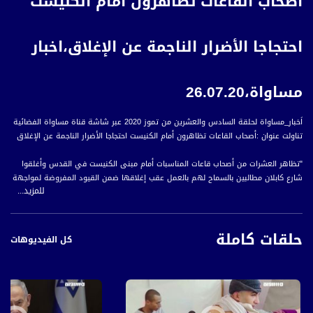
أصحاب القاعات تظاهرون أمام الكنيست
احتجاجا الأضرار الناجمة عن الإغلاق،اخبار
مساواة،26.07.20
اَخبار_مساواة لحلقة السادس والعشرين من تموز 2020 عبر شاشة قناة مساواة الفضائية
تناولت عنوان :أصحاب القاعات تظاهرون أمام الكنيست احتجاجا الأضرار الناجمة عن الإغلاق
"تظاهر العشرات من أصحاب قاعات المناسبات أمام مبنى الكنيست في القدس وأغلقوا
شارع كابلان مطالبين بالسماح لهم بالعمل عقب إغلاقها ضمن القيود المفروضة لمواجهة
للمزيد...
انتشار كورونا.
واحتج أصحاب القاعات على إهمال الحكومة لهم وعدم وضع أي خطة تعويض بسبب
حلقات كاملة
إغلاق أعمالهم، وطالبوا بوضع خطة حكومية لإعادة افتتاح القاعات كما افتتحت قطاعات
كل الفيديوهات
أخرى مثل المطاعم.
يشار إلى أن الحكومة الإسرائيلية أعلنت عن إغلاق قاعات المناسبات في السادس من
تموز إلى جانب قيود إضافية تم رفع بعضها في قرارات لجنة كورونا مثل القيود على
المطاعم.