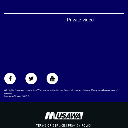
#شعب_واحد
#mosawah
#musawa
#musawachannel
Private video
mosawah.com#
#musawachannel.com
#Equality
#égalité
#مساواة
#حق
#عدالة
#تساوٍ
#تعادل
#تماثل
#تسوية
#معادلةْ
All Rights Reserved. Use of this Web site is subject to our Terms of Use and Privacy Policy including our use of
cookies
Musawa Channel
2016
©
TERMS OF SERVICE | PRIVACY POLICY