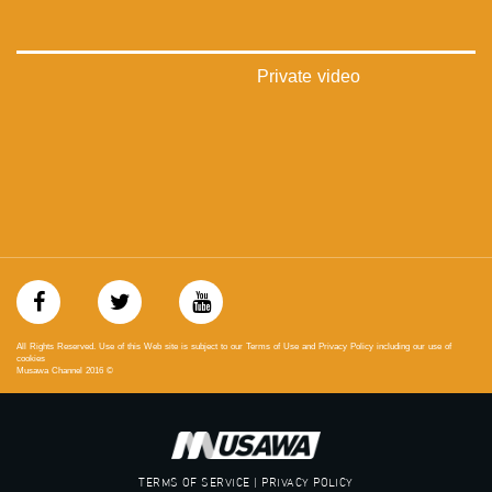
‪#‎mosawah‬
#musawa
#musawachannel
mosawah.com#
Private video
#musawachannel.com
‪#‎Equality‬
‪#‎égalité‬
‫#‏مساواة‬
‫#‏حق‬
‫#‏عدالة‬
‫#‏تساوٍ‬
‫#‏تعادل‬
‫#‏تماثل‬
‫#‏تسوية‬
‫#‏معادلة‬
All Rights Reserved. Use of this Web site is subject to our Terms of Use and Privacy Policy including our use of
cookies
Musawa Channel
2016
©
TERMS OF SERVICE | PRIVACY POLICY