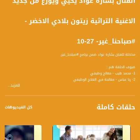
الفنان بشارة عواد يحيي ويوزع من جديد
الاغنية التراثية زيتون بلادي الاخضر -
#صباحنا_غير- 27-10
مداخلة للفنان بشارة عواد ضمن برنامج #صباحنا_غير.
ضيوف الحلقة هم :
1- محمد هيب - معالج وظيفي
2- رنا عباس - معالجة في العلاج الوظيفي
للمزيد...
3- ايات فراس شموط - طالبة سنة أخيرة علم نفس تربوي جامعة حيفا
4- جولين صافية - عازفة كمان
5- رمسيس قسيس - عازف وَمُلَحِن و شاعِرغِنائي
حلقات كاملة
6- اسراء حاج يحيى - مديرة مهرجان التراث الفلسطيني
كل الفيديوهات
7- بسيم داموني - اعلامي
لمتابعي قناة مساواة الفضائية - تسجيل حلقة 27-10-2016 على قناة اليوتيوب الرسمية
برنامج صباحنا غير يأتيكم يومياً عدا السبت في تمام الساعة 9:30 صباحاً بتوقيت القدس مع