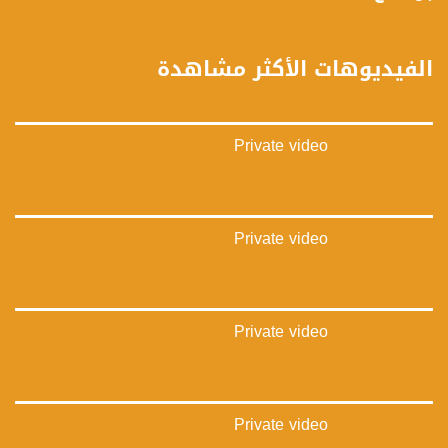
بينترست:
https://www.pinterest.com/musawachannel
الفيديوهات الأكثر مشاهدة
فيميو:
https://vimeo.com/musawachannel
Private video
غوغل+:
://plus.google.com/u/0/b/115185778161375637310/115185778161375637310/posts/p/pub?
_ga=1.123333704.2101815806.1418341384
#_٤٨
Private video
48_#
‫#‏فلسطين_٤٨‬
‫#‏فلسطين_48‬
‪falasteen_48#‎‬
Private video
‫#‏عرب_٤٨
‪‎arab_48#‬
‫#‏تواصل‬
‫#‏اكسر_حصارك‬
‫#‏بلشنا_نرجع‬
Private video
‫#‏شعب_واحد‬