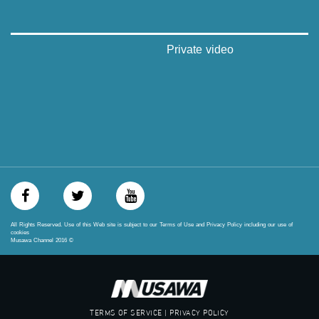
‪#‎égalité‬
‫#‏مساواة‬
‫#‏حق‬
‫#‏عدالة‬
Private video
‫#‏تساوٍ‬
‫#‏تعادل‬
‫#‏تماثل‬
‫#‏تسوية‬
‫#‏معادلة‬
All Rights Reserved. Use of this Web site is subject to our Terms of Use and Privacy Policy including our use of
cookies
Musawa Channel
2016
©
TERMS OF SERVICE | PRIVACY POLICY