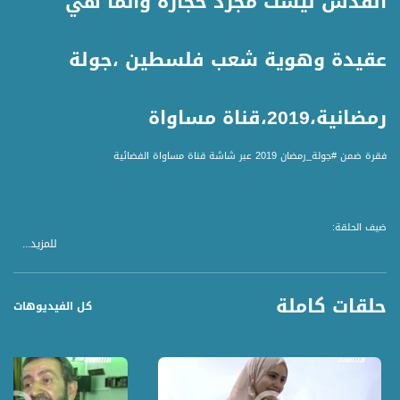
القدس ليست مجرد حجارة وانما هي
عقيدة وهوية شعب فلسطين ،جولة
رمضانية،2019،قناة مساواة
فقرة ضمن #جولة_رمضان 2019 عبر شاشة قناة مساواة الفضائية
ضيف الحلقة:
للمزيد...
د. ناجح بكيرات : رئيس اكاديمية الاقصى للوقف والتراث
تقديم: نسرين ابراهيم ابو غوش
حلقات كاملة
كل الفيديوهات
جولة رمضانية - برنامج ميداني رمضاني يجوب كافة أنحاء البلاد ليستطلع أحوال الناس
وأوضاعهم في شهر رمضان الفضيل، تابعونا يوميًا باستثناء الأحد
قناة مساواة الفضائية، صوت فلسطينيي الداخل - لاول مرة منذ ٧٠ عام
قناة مساواة الفضائية تبث عبر الحيّز الفضائي الفلسطيني PalSat وعلى مدار القمر