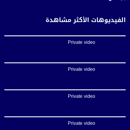
فيميو:
https://vimeo.com/musawachannel
الفيديوهات الأكثر مشاهدة
غوغل+:
://plus.google.com/u/0/b/115185778161375637310/115185778161375637310/posts/p/pub?
_ga=1.123333704.2101815806.1418341384
Private video
#_٤٨
48_#
‫#‏فلسطين_٤٨‬
‫#‏فلسطين_48‬
Private video
‪falasteen_48#‎‬
‫#‏عرب_٤٨
‪‎arab_48#‬
‫#‏تواصل‬
Private video
‫#‏اكسر_حصارك‬
‫#‏بلشنا_نرجع‬
‫#‏شعب_واحد‬
‪#‎mosawah‬
#musawa
Private video
#musawachannel