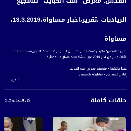
القدس: معرض "ست الحبايب" لتشجيع
الرياديات ،تقرير،اخبار مساواة،13.3.2019،
مساواة
تقرير : القدس: معرض "ست الحبايب" لتشجيع الرياديات - ضمن #اخبار_مساواة لحلقة
الثالث عشر من آذار 2019 عبر شاشة قناة مساواة الفضائية
جيدا خاتشكا - منسقه معرض ست الحبايب
إلهام البغدادي - مشاركة بالمعرض
للمزيد...
نجوى حرحش- مشاركة بالمعرض
حلقات كاملة
أخبار مساواة هي نشرة إخبارية يومية على مدار الساعة لأبرز القضايا الاجتماعية،
كل الفيديوهات
الاقتصادية، الثقافية والسياسية للمواطن العربي الفلسطيني في الداخل.
#اخبار_مساواة يومياً الساعة 6:00 مساءً بتوقيت القدس