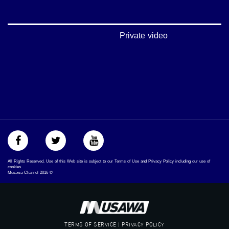
mosawah.com#
#musawachannel.com
‪#‎Equality‬
‪#‎égalité‬
Private video
‫#‏مساواة‬
‫#‏حق‬
‫#‏عدالة‬
‫#‏تساوٍ‬
‫#‏تعادل‬
‫#‏تماثل‬
‫#‏تسوية‬
‫#‏معادلة‬
All Rights Reserved. Use of this Web site is subject to our Terms of Use and Privacy Policy including our use of
cookies
Musawa Channel
2016
©
TERMS OF SERVICE | PRIVACY POLICY