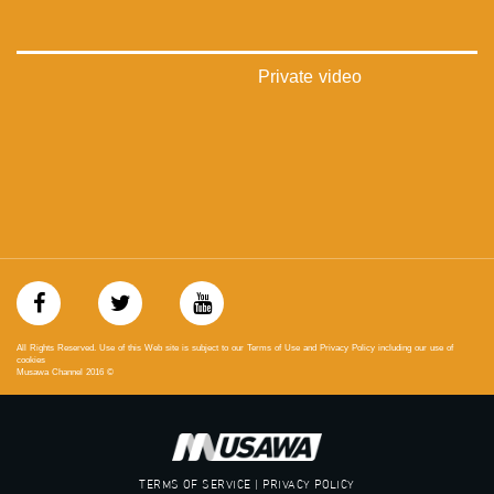
‫#‏تساوٍ‬
‫#‏تعادل‬
‫#‏تماثل‬
‫#‏تسوية‬
Private video
‫#‏معادلة‬
All Rights Reserved. Use of this Web site is subject to our Terms of Use and Privacy Policy including our use of
cookies
Musawa Channel
2016
©
TERMS OF SERVICE | PRIVACY POLICY