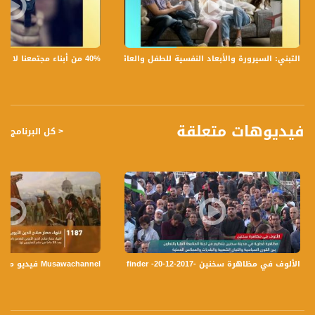
قناة مساواة الفضائية تبث عبر الحيّز الفضائي الفلسطيني PalSat وعلى مدار القمر
NileSat من خلال التردد التالي :
40% من أبناء مجتمعنا لا يشعرون بالأمان في بلداتهم!،الكاملة،صباحنا غير،28.6.2019،قناة مساواة
التبني: السيرورة والأبعاد النفسية للطفل والعائلة،الكاملة،صباحنا غير،30.6.2019،قناة مساواة
Downlink frequency - الترد :
12645 MHZ
Polarity - الاستقطاب:
Horizontal
فيديوهات متعلقة
< كل البرنامج
Symb.Rate - معدل الترميز:
27.500 MS/s
FEC - تصحيح الخطأ :
5/6
للتواصل:
الألوف في مظاهرة سخنين -view finder -20-12-2017 - قناة مساواة الفضائية
Musawachannel فيديو معلومات يوم فلسطيني 2 10 2015 قناة مساواة الفضائية
بريد الكتروني:
anafalasteeni@musawachannel.com
للتفاعل: