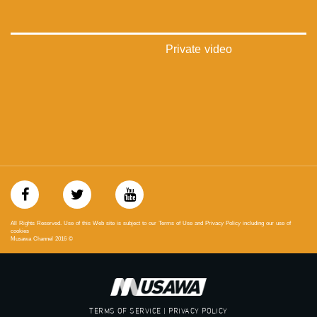
‪‎arab_48#‬
‫#‏تواصل‬
‫#‏اكسر_حصارك‬
‫#‏بلشنا_نرجع‬
Private video
‫#‏شعب_واحد‬
‪#‎mosawah‬
#musawa
#musawachannel
mosawah.com#
#musawachannel.com
‪#‎Equality‬
‪#‎égalité‬
‫#‏مساواة‬
‫#‏حق‬
‫#‏عدالة‬
‫#‏تساوٍ‬
All Rights Reserved. Use of this Web site is subject to our Terms of Use and Privacy Policy including our use of
‫#‏تعادل‬
cookies
Musawa Channel
2016
©
‫#‏تماثل‬
‫#‏تسوية‬
‫#‏معادلة‬
TERMS OF SERVICE | PRIVACY POLICY