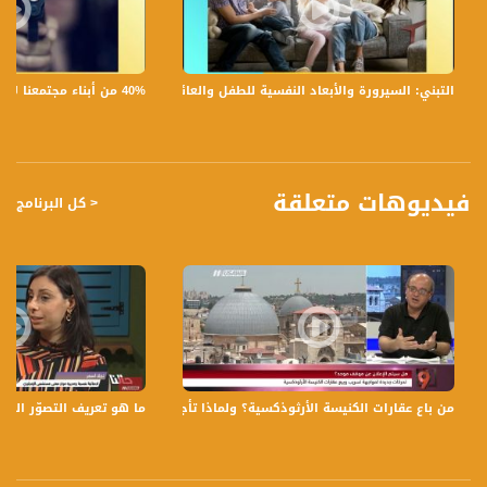
8 ما هي الجوانب الخطيرة من ذلك ؟ بالذات اذا تحدثنا عن افكار تروّح بشكل لا واعي
40% من أبناء مجتمعنا لا يشعرون بالأمان في بلداتهم!،الكاملة،صباحنا غير،28.6.2019،قناة مساواة
التبني: السيرورة والأبعاد النفسية للطفل والعائلة،الكاملة،صباحنا غير،30.6.2019،قناة مساواة
تسجيل حلقة 2-11-2018 على قناة اليوتيوب الرسمية
برنامج #صباحنا_غير يأتيكم يومياً عدا السبت في تمام الساعة 09:00 صباحاً بتوقيت القدس
قناة مساواة الفضائية، صوت فلسطينيي الداخل - لاول مرة منذ ٧٠ عام
فيديوهات متعلقة
< كل البرنامج
قناة مساواة الفضائية تبث عبر الحيّز الفضائي الفلسطيني PalSat وعلى مدار القمر
NileSat من خلال التردد التالي :
Downlink frequency - الترد :
12645 MHZ
Polarity - الاستقطاب:
Horizontal
من باع عقارات الكنيسة الأرثوذكسية؟ ولماذا تأجل اجتماع عمان؟ - محمد زيدان- التاسعة - 
ما هو تعريف التصوّر الجسدي - نجلاء اسمر -
Symb.Rate - معدل الترميز:
27.500 MS/s
FEC - تصحيح الخطأ :