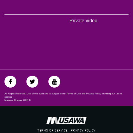
#_٤٨
48_#
‫#‏فلسطين_٤٨‬
Private video
‫#‏فلسطين_48‬
‪falasteen_48#‎‬
‫#‏عرب_٤٨
‪‎arab_48#‬
‫#‏تواصل‬
‫#‏اكسر_حصارك‬
‫#‏بلشنا_نرجع‬
‫#‏شعب_واحد‬
‪#‎mosawah‬
#musawa
#musawachannel
mosawah.com#
All Rights Reserved. Use of this Web site is subject to our Terms of Use and Privacy Policy including our use of
#musawachannel.com
cookies
Musawa Channel
2016
©
‪#‎Equality‬
‪#‎égalité‬
‫#‏مساواة‬
‫#‏حق‬
‫#‏عدالة‬
TERMS OF SERVICE | PRIVACY POLICY
‫#‏تساوٍ‬