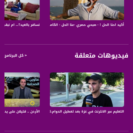
النصائح :
1 إذا كان لديك ممتلكات يسهل العبث بها فابعديها عن متناول الاولاد .
2 تهيئة اجواء مريحة وممتعة لإستقبالهم وليشعروا بالراحة
3 الإبتعاد عن التوتر والضغط ومحاولة المشاركة والإستمتاع
أكيد احنا الحل ! - صبحي حصري -عنا الحل - الكاملة -25.6.2017 - ح30 - قناة مساواة الفضائية
نسافر بالعيد؟... ام نبقى مع العائل
4 الاهتمام في ماهية الإستضافة اكثر من تجهيز البيت ؟
ياتي البرنامج مع مختصة استشارة عائلية، ايمان هواري، بالحل لمشاكل قد نتوقعها
وموجودة قامت المستشارة بالتعامل معها من خلال خبرتها السابقة ولكن تتخصص في
المشاكل المميزة للشهر الكريم
فيديوهات متعلقة
< كل البرنامج
ياتي البرنامج بالحلول العملية والصريحة والشفافة بطريقة سلسة، مبسطة واحيانا
كوميدية لحل المشاكل اليومية لتكون ملف ارشاد عملي لعبور رمضان على خير ومحبة
ووفاق. بالاضافة لمفاجآت كوميدية مبدعة من خلال سكتشات حصرية ولقاآت صريحة من
الميدان، على يد المبدعين صبحي حصري وإباء منذر.
قناة مساواة الفضائية، صوت فلسطينيي الداخل - لاول مرة منذ ٧٠ عام
قناة مساواة الفضائية تبث عبر الحيّز الفضائي الفلسطيني PalSat وعلى مدار القمر
NileSat من خلال التردد التالي :
التعليم عبر الانترنت في غزة بعد تعطيل الدوام،تقرير،مراسلون،23.03.2020.قناة مساواة
الأردن .. قتيلان على يد حارس الس
Downlink frequency - الترد :
12645 MHZ