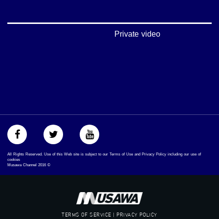
#musawachannel
mosawah.com#
#musawachannel.com
#Equality
Private video
#égalité
#مساواة
#حق
#عدالة
#تساوٍ
#تعادل
#تماثل
#تسوية
#معادلةْX
All Rights Reserved. Use of this Web site is subject to our Terms of Use and Privacy Policy including our use of
cookies
Musawa Channel
2016
©
TERMS OF SERVICE | PRIVACY POLICY