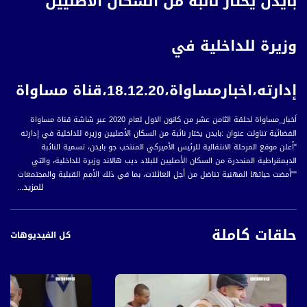
بايدن يختار نائبة من السكان الأصليين
وزيرة للداخلية في
إدارته،اخبارمساواة،18.12.20،قناة مساواة
اَخبار_مساواة لحلقة الثامن عشر من كانون الاول لعام 2020 عبر شاشة قناة مساواة
الفضائية تناولت عنوان :بايدن يختار نائبة من السكان الأصليين وزيرة للداخلية في إدارته
"أعلن موقع المرحلة الانتقالية للرئيس الأميركي المنتخب جو بايدن، تسمية النائبة
الديمقراطية المنحدرة من السكان الأصليين للبلاد ديب هالاند وزيرة للداخلية، والتي
""أمضت حياتها المهنية تناضل من أجل العائلات، بما في ذلك الأمم القبلية والمجتمعات
للمزيد...
الريفية والمجتمعات متعددة الأعراق"".
وقال البيان، إن تعيين هالاند ""سيصنع التاريخ"" باعتبارها أول وزير داخلية من السكان
حلقات كاملة
الأصليين في الولايات المتحدة التي خلت جميع إدارات الرؤساء المتعاقبين من أي عضو من
كل الفيديوهات
السكان الأصليين، باستثناء إدارة الرئيس هربرت هوفر .
أخبار مساواة هي نشرة إخبارية يومية على مدار الساعة لأبرز القضايا الاجتماعية،
الاقتصادية، الثقافية والسياسية للمواطن العربي الفلسطيني في الداخل.