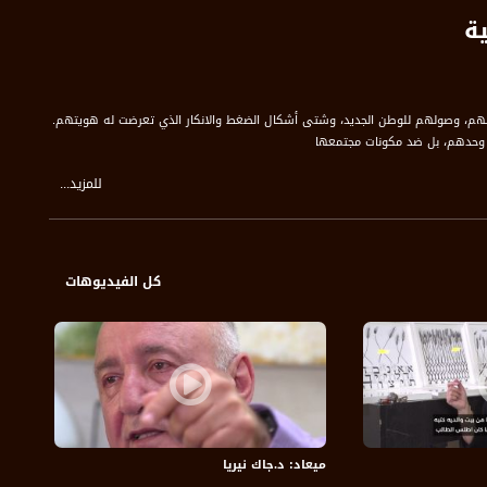
ية
داتهم، وصولهم للوطن الجديد، وشتى أشكال الضغط والانكار الذي تعرضت له هويتهم.
 وحدهم، بل ضد مكونات مجتمعها
للمزيد...
كل الفيديوهات
ميعاد: د.جاك نيريا
ميع