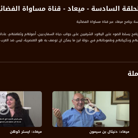
لحلقة السادسة - ميعاد - قناة مساواة الفضائ
سة برنامج ميعاد عبر قناة مساواة الفضائية
برنامج يسلط الضوء على اليهود الشرقيين على جوانب حياة السفارديين، أصولهم وثقافتهم، عا
م وذكرياتهم وطموحاتهم في دولة ابرز ما يمكن ان توصف به هو العنصرية، ليس ضد العرب
ة، صوت فلسطينيي الداخل - لاول مرة منذ ٧٠ عام
الفضائي الفلسطيني PalSat وعلى مدار القمر NileSat من خلال التردد التالي :
ملة
 :
ميعاد: دنيئال بن سيمون
ميعاد: ايستر كوهن