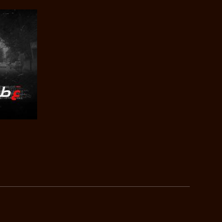
.com/musawachannel
يوتيوب:
X8PX53ek2Zg/feed
بينترست:
com/musawachannel
فيميو:
com/musawachannel
غوغل+:
815806.1418341384
صفحة ا
#_٤٨
48_#
‫#‏فلسطين_٤٨‬
‫#‏فلسطين_48‬
‪falasteen_48#‎‬
‫#‏عرب_٤٨
‪‎arab_48#‬
‫#‏تواصل‬