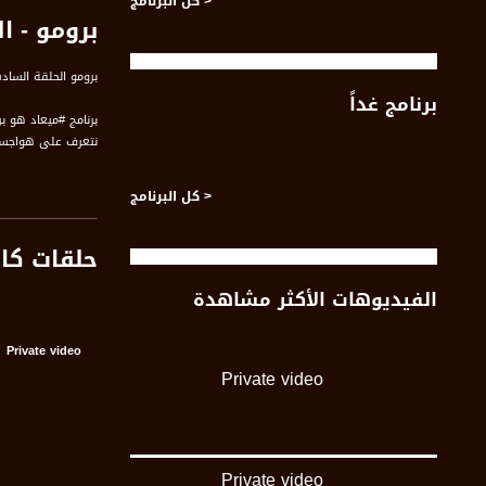
< كل البرنامج
برومو - ا
برومو الحلقة الساد
برنامج غداً
برنامج #ميعاد هو 
نتعرف على هواجسه
قناة مساواة الفضائي
< كل البرنامج
قناة مساواة الفضائية تبث عبر الحيّز 
حلقات كا
Downlink frequency - الترد
الفيديوهات الأكثر مشاهدة
12645 MHZ
Polarity - الاستقطاب:
Private video
Horizontal
Private video
Symb.Rate - معدل الترميز:
27.500 MS/s
FEC - تصحيح الخطأ :
Private video