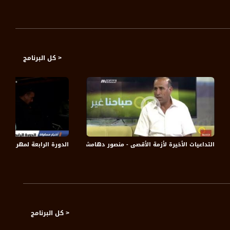
< كل البرنامج
مصالح
التداعيات الأخيرة لأزمة الأقصى - منصور دهامشة - صباحنا غير - 29-7-2017 - قناة مساواة
الدورة الرابعة لمهرجان حيفا المس
< كل البرنامج