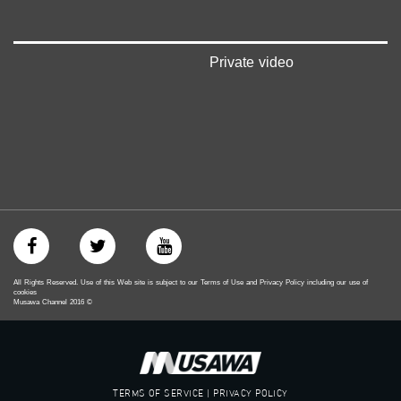
‫#‏تساوٍ‬
‫#‏تعادل‬
‫#‏تماثل‬
‫#‏تسوية‬
Private video
‫#‏معادلة‬
All Rights Reserved. Use of this Web site is subject to our Terms of Use and Privacy Policy including our use of
cookies
Musawa Channel
2016
©
TERMS OF SERVICE | PRIVACY POLICY