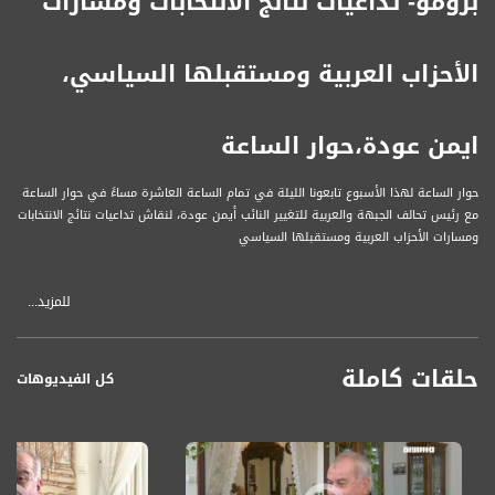
برومو- تداعيات نتائج الانتخابات ومسارات
الأحزاب العربية ومستقبلها السياسي،
ايمن عودة،حوار الساعة
حوار الساعة لهذا الأسبوع تابعونا الليلة في تمام الساعة العاشرة مساءً في حوار الساعة
مع رئيس تحالف الجبهة والعربية للتغيير النائب أيمن عودة، لنقاش تداعيات نتائج الانتخابات
ومسارات الأحزاب العربية ومستقبلها السياسي
للمزيد...
تابعونا يوم الجمعة في تمام الساعة العاشرة مساءً بتوقيت القدس
قناة مساواة الفضائية، صوت فلسطينيي الداخل - لاول مرة منذ ٧٠ عام
حلقات كاملة
كل الفيديوهات
قناة مساواة الفضائية تبث عبر الحيّز الفضائي الفلسطيني PalSat وعلى مدار القمر
NileSat من خلال التردد التالي :
Downlink frequency - الترد :
12645 MHZ