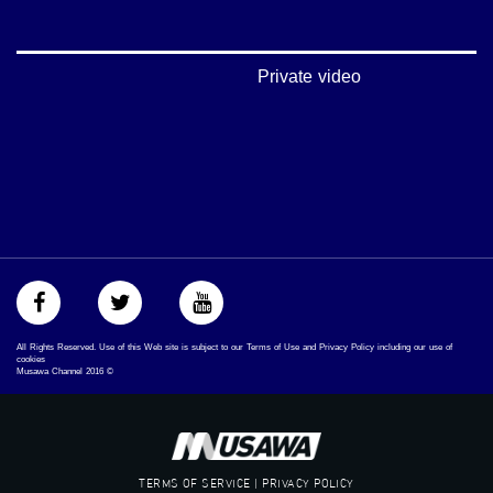
‫#‏شعب_واحد‬
‪#‎mosawah‬
#musawa
#musawachannel
Private video
mosawah.com#
#musawachannel.com
‪#‎Equality‬
‪#‎égalité‬
‫#‏مساواة‬
‫#‏حق‬
‫#‏عدالة‬
‫#‏تساوٍ‬
‫#‏تعادل‬
‫#‏تماثل‬
‫#‏تسوية‬
‫#‏معادلة‬
All Rights Reserved. Use of this Web site is subject to our Terms of Use and Privacy Policy including our use of
cookies
Musawa Channel
2016
©
TERMS OF SERVICE | PRIVACY POLICY